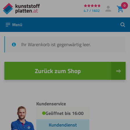
0
Direkt
4.7 / 1602
Mein Konto
Anmelden
zum
Menü
Such
Inhalt
Ihr Warenkorb ist gegenwärtig leer.
Zurück zum Shop
Kundenservice
Geöffnet bis 16:00
Kundendienst