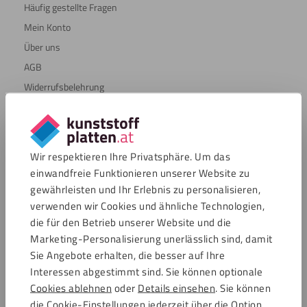
Häufig gestellte Fragen
Mein Konto
Über uns
AGB
Widerrufsbelehrung
Kundeninformation
Wie können Sie ein Muster bestellen?
Wir respektieren Ihre Privatsphäre. Um das
Beliebte Platten
einwandfreie Funktionieren unserer Website zu
Hartschaumplatten
gewährleisten und Ihr Erlebnis zu personalisieren,
Acrylglasplatten günstig
verwenden wir Cookies und ähnliche Technologien,
Polycarbonatplatten
die für den Betrieb unserer Website und die
Marketing-Personalisierung unerlässlich sind, damit
Fassadenplatten
Sie Angebote erhalten, die besser auf Ihre
Trespa®
Interessen abgestimmt sind. Sie können optionale
Verbundplatten
Cookies ablehnen
oder
Details einsehen
. Sie können
Alu Dibond®
die Cookie-Einstellungen jederzeit über die Option