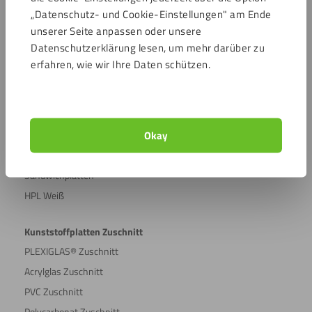
„Datenschutz- und Cookie-Einstellungen" am Ende
PE Platten
unserer Seite anpassen oder unsere
PMMA Platten
Datenschutzerklärung lesen, um mehr darüber zu
Kompaktplatten
erfahren, wie wir Ihre Daten schützen.
Forex®
Hart PVC
Foam board
Okay
Acrylglas XT
Acrylglas transparent
Sandwichplatten
HPL Weiß
Kunststoffplatten Zuschnitt
PLEXIGLAS® Zuschnitt
Acrylglas Zuschnitt
PVC Zuschnitt
Polycarbonat Zuschnitt