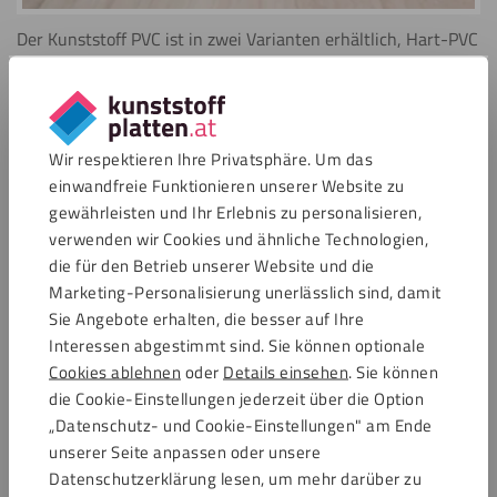
Der Kunststoff PVC ist in zwei Varianten erhältlich, Hart-PVC
und geschäumtes PVC. Da das Material sehr vielseitig ist,
kann es für diverse Anwendungen genutzt werden.
Entdecken Sie jetzt alle Vorteile des Materials.
Mehr über PVC
Wir respektieren Ihre Privatsphäre. Um das
einwandfreie Funktionieren unserer Website zu
Alupanel / Dibond®
gewährleisten und Ihr Erlebnis zu personalisieren,
verwenden wir Cookies und ähnliche Technologien,
die für den Betrieb unserer Website und die
Marketing-Personalisierung unerlässlich sind, damit
Sie Angebote erhalten, die besser auf Ihre
Interessen abgestimmt sind. Sie können optionale
Cookies ablehnen
oder
Details einsehen
. Sie können
die Cookie-Einstellungen jederzeit über die Option
Kunststoffplatten aus Alupanel besitzen ein geringes
„Datenschutz- und Cookie-Einstellungen" am Ende
Gewicht und können einfach bearbeitet werden. Zudem ist
unserer Seite anpassen oder unsere
Dibond® beständig gegenüber Wasser sowie UV-Strahlen
Datenschutzerklärung lesen, um mehr darüber zu
und kann leicht gereinigt werden.