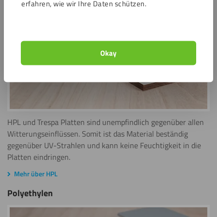
erfahren, wie wir Ihre Daten schützen.
Mehr über Alupanel
HPL / Trespa®
Okay
HPL und Trespa Platten sind unempfindlich gegenüber allen
Witterungseinflüssen. Somit ist das Material beständig
gegenüber UV-Strahlen und kann keine Feuchtigkeit in die
Platten eindringen.
Mehr über HPL
Polyethylen