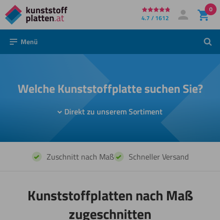
0
Direkt
4.7 / 1612
Mein Konto
Anmelden
zum
Menü
Such
Inhalt
Welche Kunststoffplatte suchen Sie?
Direkt zu unserem Sortiment
Zuschnitt nach Maß
Schneller Versand
Kunststoffplatten nach Maß
zugeschnitten