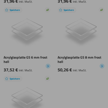
31,96
€
31,96
€
Inkl. MwSt.
Inkl. MwSt.
Speichern
Speichern
Nachhaltige
Nach
Wahl
Wah
Acrylglasplatte GS 6 mm frost
Acrylglasplatte GS 8 mm frost
hell
hell
37,52
€
50,26
€
Inkl. MwSt.
Inkl. MwSt.
Speichern
Nachhaltige
Wahl