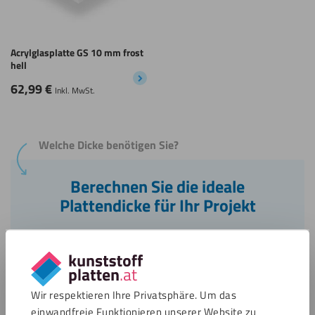
Acrylglasplatte GS 10 mm frost
hell
62,99
€
Inkl. MwSt.
Welche Dicke benötigen Sie?
Berechnen Sie die ideale
Plattendicke für Ihr Projekt
Zum Online-Dickenrechner
Wir respektieren Ihre Privatsphäre. Um das
einwandfreie Funktionieren unserer Website zu