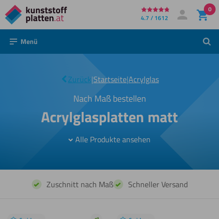
0
Direkt
4.7 / 1612
Mein Konto
Anmelden
zum
Menü
Such
Inhalt
|
Matt
Zurück
|
Startseite
|
Acrylglas
Nach Maß bestellen
Acrylglasplatten matt
Alle Produkte ansehen
Zuschnitt nach Maß
Schneller Versand