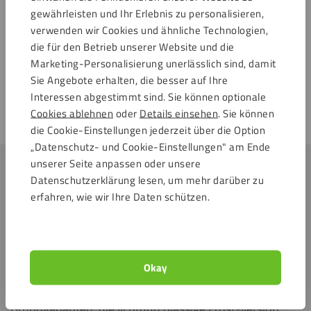
gewährleisten und Ihr Erlebnis zu personalisieren,
verwenden wir Cookies und ähnliche Technologien,
die für den Betrieb unserer Website und die
Marketing-Personalisierung unerlässlich sind, damit
Sie Angebote erhalten, die besser auf Ihre
Direkt zu:
Interessen abgestimmt sind. Sie können optionale
Cookies ablehnen
oder
Details einsehen
. Sie können
Eigenschaften
die Cookie-Einstellungen jederzeit über die Option
„Datenschutz- und Cookie-Einstellungen" am Ende
unserer Seite anpassen oder unsere
Alles, was Sie über Acrylglas matt wissen
Datenschutzerklärung lesen, um mehr darüber zu
erfahren, wie wir Ihre Daten schützen.
sollten
Auch beim Thema „Acrylglas matt“ finden Sie bei
kunststoffplatten.at eine reichhaltige Auswahl. Wählen
Okay
Sie zwischen Plattenstärken von 3 bis 20 mm und
einer Vielzahl dezenter Farben. Dabei gibt es zwei
Grundvarianten: die lichtdurchlässige Frost-Version