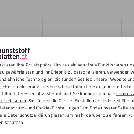
ektieren Ihre Privatsphäre. Um das einwandfreie Funktionieren un
zu gewährleisten und Ihr Erlebnis zu personalisieren, verwenden w
und ähnliche Technologien, die für den Betrieb unserer Website un
Hart PVC Platte 3 mm
g-Personalisierung unerlässlich sind, damit Sie Angebote erhalten,
 mm Weiß
Dunkelgrau RAL 7011
uf Ihre Interessen abgestimmt sind. Sie können optionale
Cookies 
14,10
€
nkl. MwSt.
Inkl. MwSt.
ails einsehen
. Sie können die Cookie-Einstellungen jederzeit über 
Datenschutz- und Cookie-Einstellungen" am Ende unserer Seite a
ere Datenschutzerklärung lesen, um mehr darüber zu erfahren, wi
en schützen.