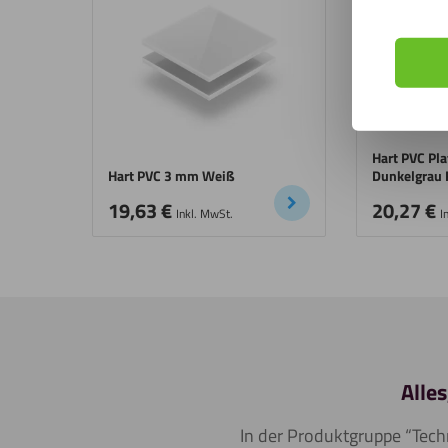
Hart PVC Pl
Hart PVC 3 mm Weiß
Dunkelgrau
19,63
€
20,27
€
Inkl. MwSt.
I
Alle
In der Produktgruppe “Techn