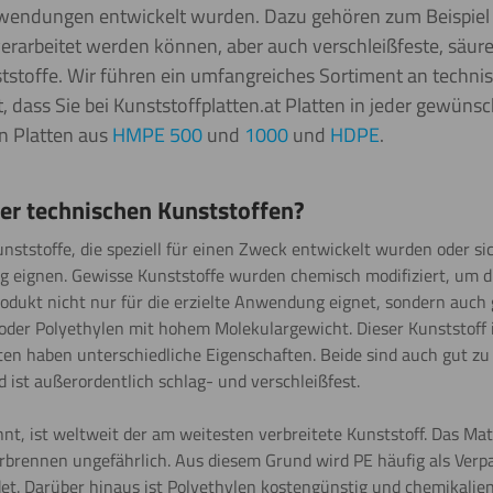
wendungen entwickelt wurden. Dazu gehören zum Beispiel K
 verarbeitet werden können, aber auch verschleißfeste, säu
stoffe. Wir führen ein umfangreiches Sortiment an techni
t, dass Sie bei Kunststoffplatten.at Platten in jeder gewü
rn Platten aus
HMPE 500
und
1000
und
HDPE
.
er technischen Kunststoffen?
nststoffe, die speziell für einen Zweck entwickelt wurden oder s
 eignen. Gewisse Kunststoffe wurden chemisch modifiziert, um 
rodukt nicht nur für die erzielte Anwendung eignet, sondern auch g
 oder Polyethylen mit hohem Molekulargewicht. Dieser Kunststoff 
en haben unterschiedliche Eigenschaften. Beide sind auch gut z
d ist außerordentlich schlag- und verschleißfest.
nt, ist weltweit der am weitesten verbreitete Kunststoff. Das Mater
rbrennen ungefährlich. Aus diesem Grund wird PE häufig als Verp
 Darüber hinaus ist Polyethylen kostengünstig und chemikalienbe