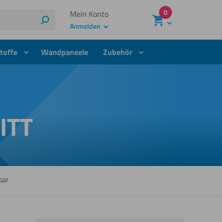
0
Mein Konto
Suchen
Anmelden
toffe
Wandpaneele
Zubehör
ITT
bar