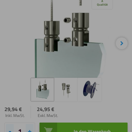
überspringen
A
Qualität
Wei
29,94
€
24,95
€
Inkl. MwSt.
Exkl. MwSt.
In den Warenkorb