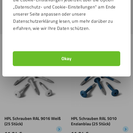
– Schutz groß
oder
klein
, den
Schutz für über den Tisch
und
„Datenschutz- und Cookie-Einstellungen" am Ende
unsere
Spuckschutz hängend mit Montagelöchern
.
unserer Seite anpassen oder unsere
Datenschutzerklärung lesen, um mehr darüber zu
erfahren, wie wir Ihre Daten schützen.
Ähnliche Produkte
Okay
Speichern
Speichern
HPL Schrauben RAL 9016 Weiß
HPL Schrauben RAL 5010
(25 Stück)
Enzianblau (25 Stück)