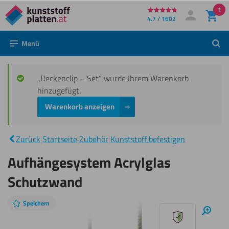
1
Direkt
4.7 / 1602
Mein Konto
Anmelden
zum
Menü
Such
Inhalt
„Deckenclip – Set“ wurde Ihrem Warenkorb
hinzugefügt.
Warenkorb anzeigen
Aufhängesystem
|
Acrylglas
Zurück
|
Startseite
|
Zubehör
|
Kunststoff befestigen
Schutzwand
Aufhängesystem Acrylglas
Schutzwand
Speichern
Diashow
Hinei