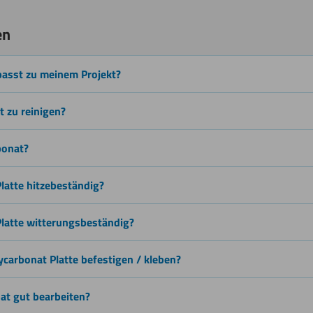
Sägen
en
(Stichsäge)
passt zu meinem Projekt?
Lasern
t zu reinigen?
bonat?
Wasserstrahlschneiden
Platte hitzebeständig?
Platte witterungsbeständig?
ycarbonat Platte befestigen / kleben?
at gut bearbeiten?