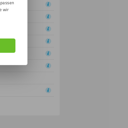
npassen
e wir