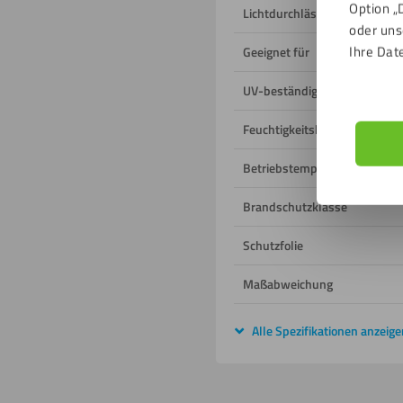
Option „
Lichtdurchlässigkeit
oder uns
Ihre Dat
Geeignet für
UV-beständig
Feuchtigkeitsbeständig
Betriebstemperatur
Brandschutzklasse
Schutzfolie
Maßabweichung
Alle Spezifikationen anzeige