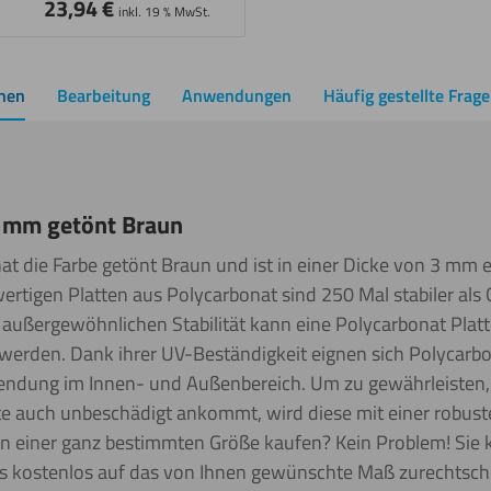
23,94
€
inkl. 19 % MwSt.
onen
Bearbeitung
Anwendungen
Häufig gestellte Frag
3 mm getönt Braun
at die Farbe getönt Braun und ist in einer Dicke von 3 mm erh
ertigen Platten aus Polycarbonat sind 250 Mal stabiler als
r außergewöhnlichen Stabilität kann eine Polycarbonat Platte
werden. Dank ihrer UV-Beständigkeit eignen sich Polycarb
endung im Innen- und Außenbereich. Um zu gewährleisten,
tte auch unbeschädigt ankommt, wird diese mit einer robust
n einer ganz bestimmten Größe kaufen? Kein Problem! Sie k
ns kostenlos auf das von Ihnen gewünschte Maß zurechtsch