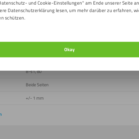
Datenschutz- und Cookie-Einstellungen" am Ende unserer Seite a
50 %
ere Datenschutzerklärung lesen, um mehr darüber zu erfahren, wi
en schützen.
Draußen, Drinnen
Ja
Ja
Okay
-40 bis 120 ℃
B-s1, d0
Beide Seiten
+/- 1 mm
n