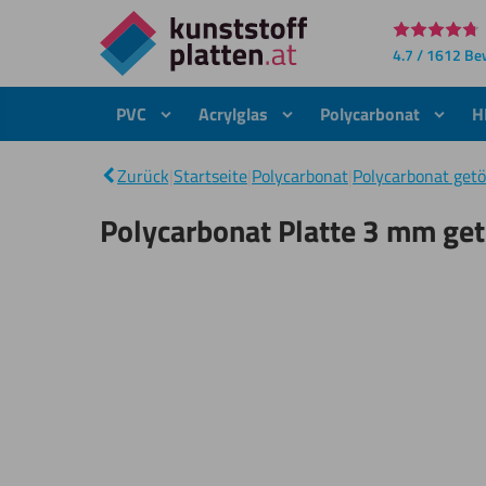
Direkt
4.7 / 1612 B
zum
Inhalt
PVC
Acrylglas
Polycarbonat
H
Zurück
|
Startseite
|
Polycarbonat
|
Polycarbonat get
Polycarbonat Platte 3 mm ge