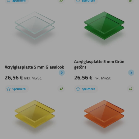
Speichern
Speichern
Nachhaltige
Nach
Wahl
Wah
Acrylglasplatte 5 mm Grün
Acrylglasplatte 5 mm Glasslook
getönt
26,56
€
26,56
€
Inkl. MwSt.
Inkl. MwSt.
Speichern
Speichern
Nachhaltige
Nach
Wahl
Wah