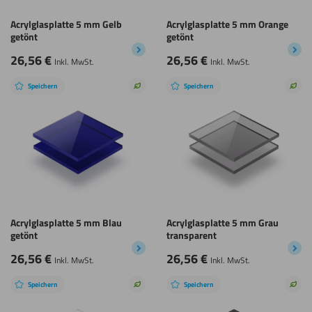
Acrylglasplatte 5 mm Gelb
Acrylglasplatte 5 mm Orange
getönt
getönt
26,56
€
26,56
€
Inkl. MwSt.
Inkl. MwSt.
Speichern
Speichern
Nachhaltige
Nach
Wahl
Wah
Acrylglasplatte 5 mm Blau
Acrylglasplatte 5 mm Grau
getönt
transparent
26,56
€
26,56
€
Inkl. MwSt.
Inkl. MwSt.
Speichern
Speichern
Nachhaltige
Nach
Wahl
Wah