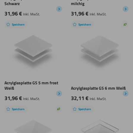
Schwarz
milchig
31,96
€
31,96
€
Inkl. MwSt.
Inkl. MwSt.
Speichern
Speichern
Nach
Wah
Acrylglasplatte GS 5 mm frost
Weiß
Acrylglasplatte GS 6 mm Weiß
31,96
€
32,11
€
Inkl. MwSt.
Inkl. MwSt.
Speichern
Speichern
Nachhaltige
Wahl