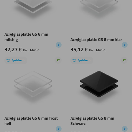
Acrylglasplatte GS 6 mm
milchig
Acrylglasplatte GS 8 mm klar
32,27
€
35,12
€
Inkl. MwSt.
Inkl. MwSt.
Speichern
Speichern
Nachhaltige
Nach
Wahl
Wah
Acrylglasplatte GS 6 mm frost
Acrylglasplatte GS 8 mm
hell
Schwarz