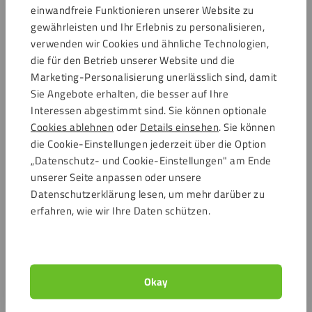
einwandfreie Funktionieren unserer Website zu
gewährleisten und Ihr Erlebnis zu personalisieren,
verwenden wir Cookies und ähnliche Technologien,
Acrylglasplatte 8 mm Grau
die für den Betrieb unserer Website und die
Acrylglasplatte GS 10 mm klar
transparent
Marketing-Personalisierung unerlässlich sind, damit
41,88
€
44,27
€
Inkl. MwSt.
Inkl. MwSt.
Sie Angebote erhalten, die besser auf Ihre
Interessen abgestimmt sind. Sie können optionale
Speichern
Speichern
Nachhaltige
Nach
Cookies ablehnen
oder
Details einsehen
. Sie können
Wahl
Wah
die Cookie-Einstellungen jederzeit über die Option
„Datenschutz- und Cookie-Einstellungen" am Ende
unserer Seite anpassen oder unsere
Datenschutzerklärung lesen, um mehr darüber zu
erfahren, wie wir Ihre Daten schützen.
Acrylglasplatte 8 mm Rot
Acrylglasplatte 8 mm Grün
getönt
getönt
Okay
44,27
€
44,27
€
Inkl. MwSt.
Inkl. MwSt.