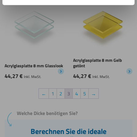
Speichern
Speichern
Nachhaltige
Nach
Wahl
Wah
Acrylglasplatte 8 mm Gelb
Acrylglasplatte 8 mm Glasslook
getönt
44,27
€
44,27
€
Inkl. MwSt.
Inkl. MwSt.
←
1
2
3
4
5
→
Welche Dicke benötigen Sie?
Berechnen Sie die ideale