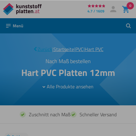
0
Direkt
4.7 / 1609
Mein Konto
Anmelden
zum
Menü
Such
Inhalt
|
12mm
Zurück
|
Startseite
|
PVC
|
Hart PVC
Nach Maß bestellen
Hart PVC Platten 12mm
Alle Produkte ansehen
Zuschnitt nach Maß
Schneller Versand