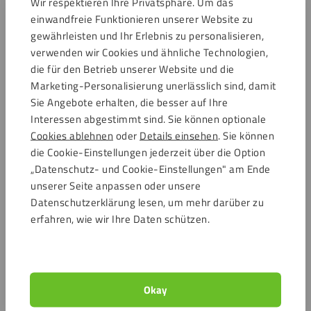
Wir respektieren Ihre Privatsphäre. Um das
Häufig gestellte Fragen
einwandfreie Funktionieren unserer Website zu
Mein Konto
gewährleisten und Ihr Erlebnis zu personalisieren,
Über uns
verwenden wir Cookies und ähnliche Technologien,
AGB
die für den Betrieb unserer Website und die
Marketing-Personalisierung unerlässlich sind, damit
Widerrufsbelehrung
Sie Angebote erhalten, die besser auf Ihre
Kundeninformation
Interessen abgestimmt sind. Sie können optionale
Wie können Sie ein Muster bestellen?
Cookies ablehnen
oder
Details einsehen
. Sie können
die Cookie-Einstellungen jederzeit über die Option
Beliebte Platten
„Datenschutz- und Cookie-Einstellungen" am Ende
Hartschaumplatten
unserer Seite anpassen oder unsere
Datenschutzerklärung lesen, um mehr darüber zu
Acrylglasplatten günstig
erfahren, wie wir Ihre Daten schützen.
Polycarbonatplatten
Fassadenplatten
Trespa®
Verbundplatten
Okay
Alu Dibond®