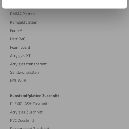
PE Platten
PMMA Platten
Kompaktplatten
Forex®
Hart PVC
Foam board
Acrylglas XT
Acrylglas transparent
Sandwichplatten
HPL Weiß
Kunststoffplatten Zuschnitt
PLEXIGLAS® Zuschnitt
Acrylglas Zuschnitt
PVC Zuschnitt
Polycarbonat Zuschnitt