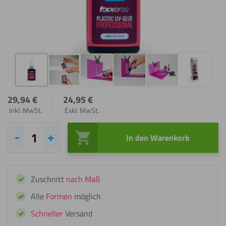
29,94
€
24,95
€
Inkl. MwSt.
Exkl. MwSt.
In den Warenkorb
Fixxerss
Plastic
UV-
Zuschnitt
nach Maß
Glue
Menge
Alle
Formen
möglich
Schneller
Versand