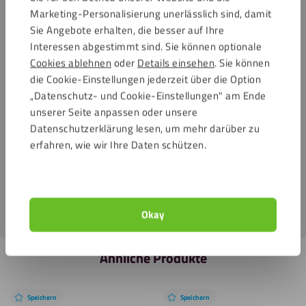
Wie viel Kleber benötige ich für mein Projekt?
Marketing-Personalisierung unerlässlich sind, damit
Sie Angebote erhalten, die besser auf Ihre
Muss ich die Oberfläche vor dem Kleben
Interessen abgestimmt sind. Sie können optionale
vorbehandeln?
Cookies ablehnen
oder
Details einsehen
. Sie können
die Cookie-Einstellungen jederzeit über die Option
Wie lange kann ich die Teile positionieren, bevor der
„Datenschutz- und Cookie-Einstellungen" am Ende
Kleber aushärtet?
unserer Seite anpassen oder unsere
Datenschutzerklärung lesen, um mehr darüber zu
erfahren, wie wir Ihre Daten schützen.
Warum härtet mein Kleber nicht aus?
Wie lange dauert die vollständige Aushärtung?
Okay
Ähnliche Produkte
Speichern
Speichern