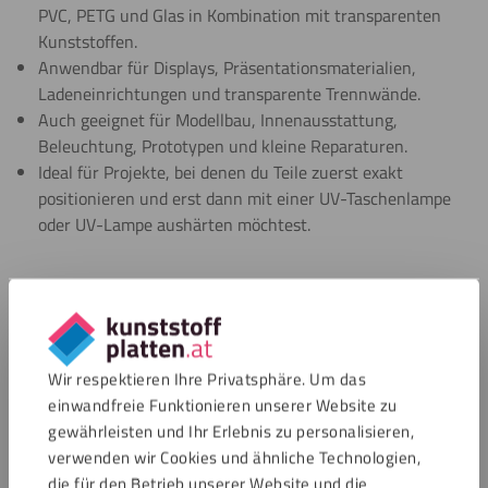
PVC, PETG und Glas in Kombination mit transparenten
Kunststoffen.
Anwendbar für Displays, Präsentationsmaterialien,
Ladeneinrichtungen und transparente Trennwände.
Auch geeignet für Modellbau, Innenausstattung,
Beleuchtung, Prototypen und kleine Reparaturen.
Ideal für Projekte, bei denen du Teile zuerst exakt
positionieren und erst dann mit einer UV-Taschenlampe
oder UV-Lampe aushärten möchtest.
Häufig gestellte Fragen
Wie funktioniert UV-Kleber genau?
Wir respektieren Ihre Privatsphäre. Um das
einwandfreie Funktionieren unserer Website zu
Brauche ich eine spezielle UV-Lampe oder kann ich
gewährleisten und Ihr Erlebnis zu personalisieren,
auch Tageslicht verwenden?
verwenden wir Cookies und ähnliche Technologien,
die für den Betrieb unserer Website und die