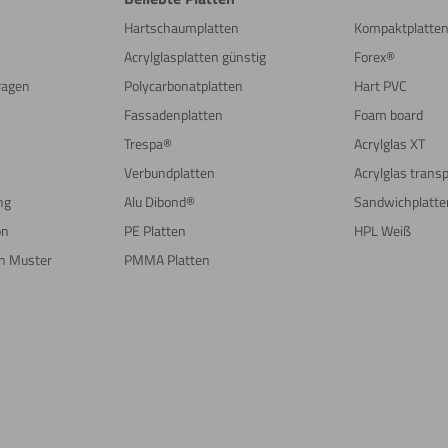
Hartschaumplatten
Kompaktplatte
Acrylglasplatten günstig
Forex®
Fragen
Polycarbonatplatten
Hart PVC
Fassadenplatten
Foam board
Trespa®
Acrylglas XT
Verbundplatten
Acrylglas trans
ng
Alu Dibond®
Sandwichplatte
on
PE Platten
HPL Weiß
in Muster
PMMA Platten