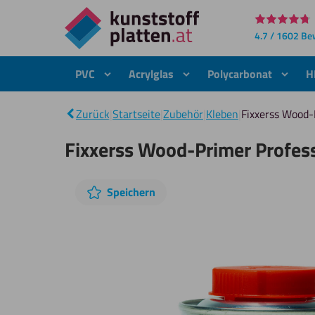
Direkt
4.7 / 1602 B
zum
Inhalt
PVC
Acrylglas
Polycarbonat
H
Zurück
|
Startseite
|
Zubehör
|
Kleben
|
Fixxerss Wood-
Fixxerss Wood-Primer Profes
Diashow
Speichern
überspringen