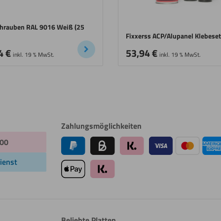
hrauben RAL 9016 Weiß (25
Fixxerss ACP/Alupanel Klebeset
4
€
53,94
€
inkl. 19 % MwSt.
inkl. 19 % MwSt.
Zahlungsmöglichkeiten
:00
ienst
Beliebte Platten