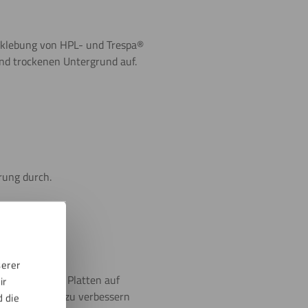
erklebung von HPL- und Trespa®
und trockenen Untergrund auf.
rung durch.
auch gut.
serer
 oder Trespa® Platten auf
ir
tung auf Holz zu verbessern
d die