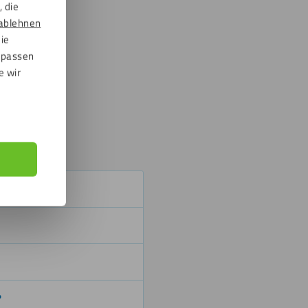
 die
ablehnen
die
npassen
e wir
d.
attenklebern.
?