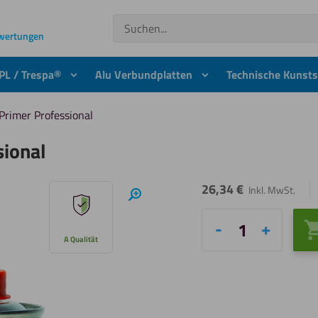
Suchen
ewertungen
PL / Trespa®
Alu Verbundplatten
Technische Kunsts
Primer Professional
sional
26,34
€
Inkl. MwSt.
Hineinzoomen
Fixxerss
A Qualität
Wood-
Primer
Professional
Menge