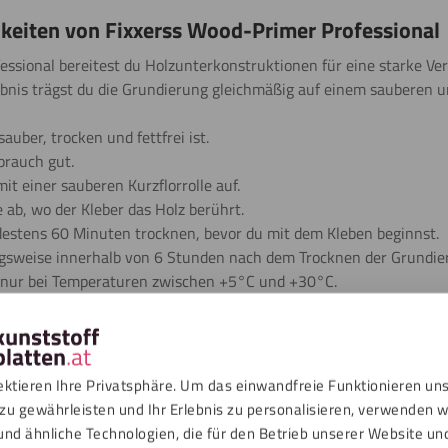
keiten von Fixxerss Wood-Primer Professional
essional bereitest du Holzunterkonstruktionen für eine starke V
gebnis trägst du die Grundierung gleichmäßig auf einem sauberen 
sauber, trocken und fettfrei ist.
brauch gut.
it einer sauberen Kurzflorrolle auf.
ab, wo der Kleber das Holz berührt.
estens 60 Minuten trocknen, bevor du mit dem Kleben beginnst.
ugsweise innerhalb von 6 Stunden nach dem Trocknen der Grundie
g nur bei Temperaturen zwischen +5°C und +30°C.
rockenen Bedingungen und verschließe die Grundierung nach Gebr
xerss Wood-Primer Professional
ektieren Ihre Privatsphäre. Um das einwandfreie Funktionieren un
ional wurde für Fassadenanwendungen entwickelt, bei denen HPL-
zu gewährleisten und Ihr Erlebnis zu personalisieren, verwenden w
ebt werden. Diese Grundierung für HPL und Trespa® hilft, die Haf
und ähnliche Technologien, die für den Betrieb unserer Website un