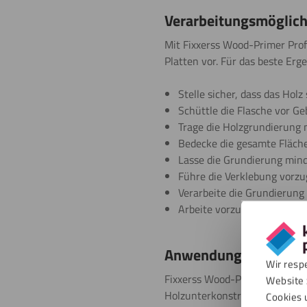
Verarbeitungsmöglich
Mit Fixxerss Wood-Primer Prof
Platten vor. Für das beste Er
Stelle sicher, dass das Holz 
Schüttle die Flasche vor Ge
Trage die Holzgrundierung m
Bedecke die gesamte Fläche 
Lasse die Grundierung mind
Führe die Verklebung vorz
Verarbeite die Grundierun
Arbeite vorzugsweise bei t
Anwendungen von Fix
Wir resp
Fixxerss Wood-Primer Profess
Website 
Holzunterkonstruktionen verkl
Cookies 