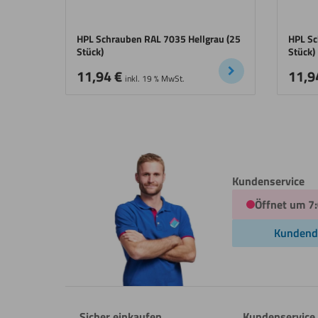
HPL Schrauben RAL 7035 Hellgrau (25
HPL Sc
Stück)
Stück)
11,94
€
11,9
inkl. 19 % MwSt.
Kundenservice
Öffnet um 7
Kundend
Sicher einkaufen
Kundenservice