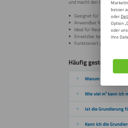
und macht den Untergrund für 
Marketin
besser a
Geeignet für Trespa® und H
oder
Det
Anwendbar für Fassadenve
Option „
Ideal für Neubau-, Renovie
oder uns
Einsetzbar bei Projekten, b
Ihre Dat
Funktioniert gut in Kombin
Häufig gestellte Frag
Warum benötige ich e
Wie viel m² kann ich 
Ist die Grundierung 
Kann ich die Grundie