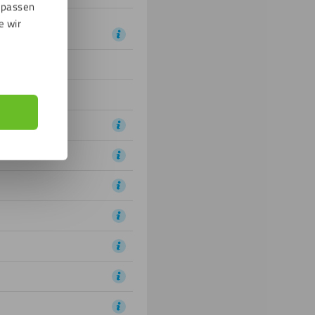
npassen
e wir