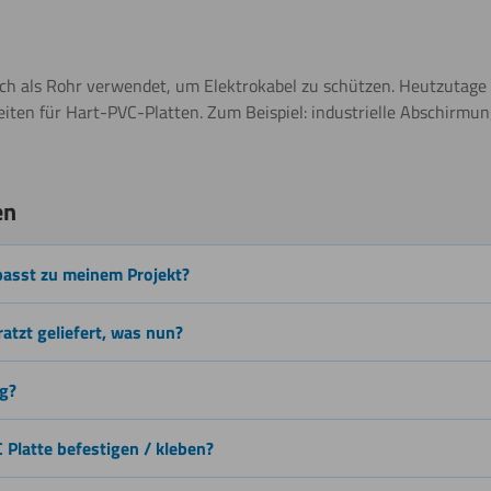
Schweißen
h als Rohr verwendet, um Elektrokabel zu schützen. Heutzutage g
ten für Hart-PVC-Platten. Zum Beispiel: industrielle Abschirmung
chneiden
Beschichten
en
passt zu meinem Projekt?
Lasern
ratzt geliefert, was nun?
ig?
Schneiden
 Platte befestigen / kleben?