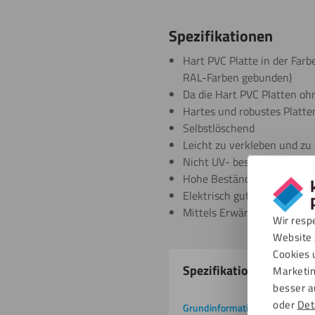
Spezifikationen
Hart PVC Platte in der Farb
RAL-Farben gebunden)
Da die Hart PVC Platten ohn
Hartes und robustes Platte
Selbstlöschend
Leicht zu verkleben und zu
Nicht UV- beständig
Hohe Beständigkeit gegenü
Elektrisch gut isolierend
Mittels Erwärmung verfor
Wir resp
Website 
Cookies 
Produkteigenschafte
Spezifikationen
Marketin
besser a
oder
Det
Grundinformation
Downlo