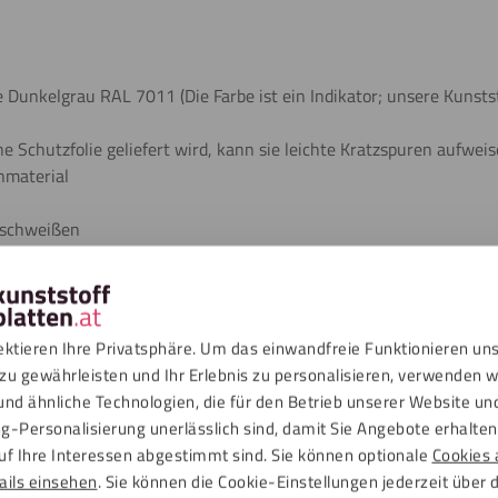
e Dunkelgrau RAL 7011 (Die Farbe ist ein Indikator; unsere Kunstst
e Schutzfolie geliefert wird, kann sie leichte Kratzspuren aufwei
nmaterial
 schweißen
ber Chemikalien
mbar
ektieren Ihre Privatsphäre. Um das einwandfreie Funktionieren un
zu gewährleisten und Ihr Erlebnis zu personalisieren, verwenden w
und ähnliche Technologien, die für den Betrieb unserer Website un
n
g-Personalisierung unerlässlich sind, damit Sie Angebote erhalten,
uf Ihre Interessen abgestimmt sind. Sie können optionale
Cookies 
ails einsehen
. Sie können die Cookie-Einstellungen jederzeit über 
ads