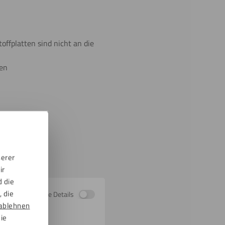
offplatten sind nicht an die
sen
serer
ir
d die
 die
Zeige Details
ablehnen
die