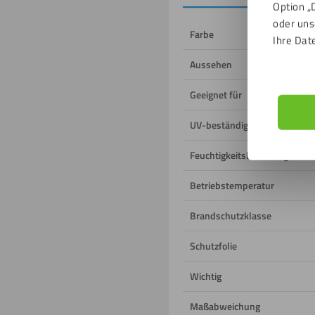
Option „
oder uns
Farbe
Ihre Dat
Aussehen
Geeignet für
UV-beständig
Feuchtigkeitsbeständig
Betriebstemperatur
Brandschutzklasse
Schutzfolie
Wichtig
Maßabweichung