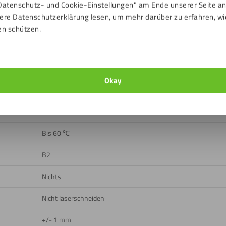
Datenschutz- und Cookie-Einstellungen" am Ende unserer Seite a
ere Datenschutzerklärung lesen, um mehr darüber zu erfahren, wi
Eisengrau (RAL Indikation: RAL7011)
en schützen.
Glatt
Drinnen
Okay
Geringfügig
Ja
Bis 60 ℃
B2
Nichts
Nicht laserschneiden
+/- 1 mm