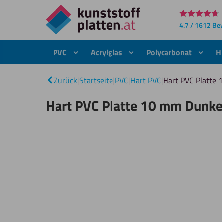
Direkt
4.7 / 1612 B
zum
Inhalt
PVC
Acrylglas
Polycarbonat
H
Zurück
|
Startseite
|
PVC
|
Hart PVC
|
Hart PVC Platte
Hart PVC Platte 10 mm Dunk