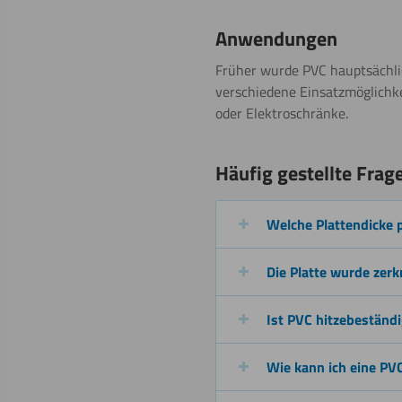
Sägen
Anwendungen
(Stichsäge)
Früher wurde PVC hauptsächlic
verschiedene Einsatzmöglichkei
oder Elektroschränke.
Wasserstrahls
Häufig gestellte Frag
Welche Plattendicke 
Gravieren
Die Platte wurde zerk
Ist PVC hitzebeständ
Polieren
Wie kann ich eine PVC