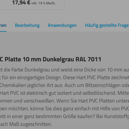
17,94
€
inkl. 19 % MwSt.
onen
Bearbeitung
Anwendungen
Häufig gestellte Frag
C Platte 10 mm Dunkelgrau RAL 7011
zt die Farbe Dunkelgrau
und weist eine Dicke von 10 mm
au
 für ein einzigartiges Design. Diese Hart PVC Platte zeichne
Chemikalien jeglicher Art aus. Auch um Blitzeinschlägen o
art PVC ist elektrisch gut isoliert und selbstlöschend. Mit
rformen und verschweißen. Wenn Sie Hart PVC Platten unter
en möchten, könne Sie dies ganz einfach mit Hilfe von PVC
itt in einer ganz bestimmten Größe kaufen? Bei Kunststoffpl
nach Maß zugeschnitten.