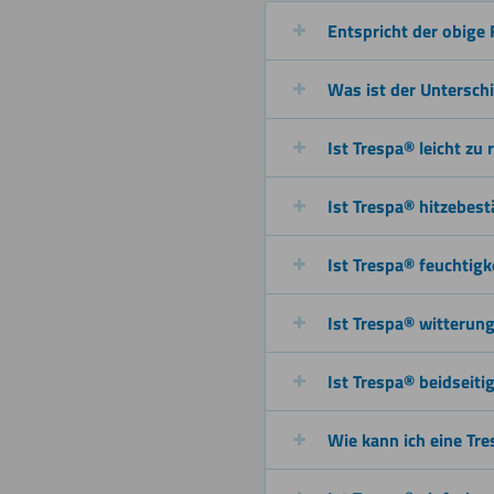
(kalt)
Entspricht der obige 
Was ist der Untersch
Polieren
Ist Trespa® leicht zu 
Ist Trespa® hitzebest
Umdrehen
Ist Trespa® feuchtigk
Ist Trespa® witterun
Ist Trespa® beidseiti
Wie kann ich eine Tre