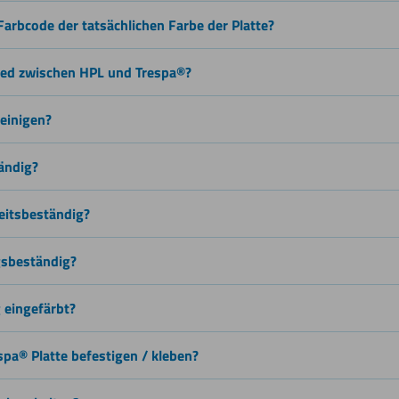
(warm)
Farbcode der tatsächlichen Farbe der Platte?
ied zwischen HPL und Trespa®?
Schneiden
reinigen?
ändig?
Wasserstrahlschneiden
eitsbeständig?
gsbeständig?
g eingefärbt?
spa® Platte befestigen / kleben?