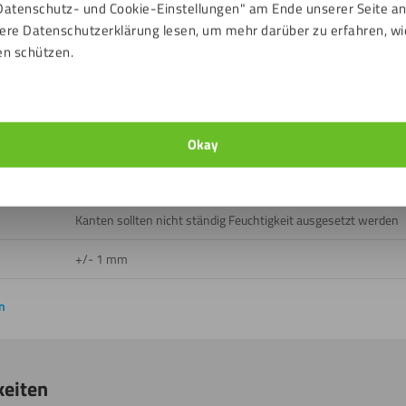
Datenschutz- und Cookie-Einstellungen" am Ende unserer Seite a
Ja
ere Datenschutzerklärung lesen, um mehr darüber zu erfahren, wi
en schützen.
Ja
Bis 100 ℃
D-s2, d0
Okay
Nein
Kanten sollten nicht ständig Feuchtigkeit ausgesetzt werden
+/- 1 mm
n
keiten