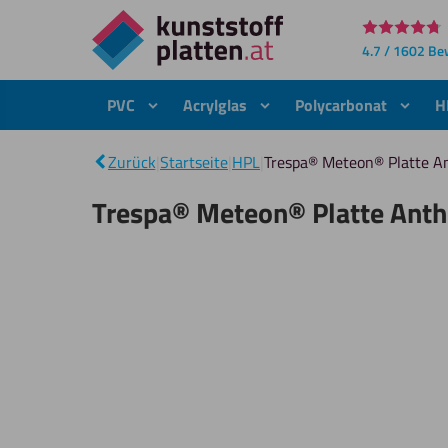
Direkt
4.7 / 1602 B
zum
Inhalt
PVC
Acrylglas
Polycarbonat
H
Zurück
|
Startseite
|
HPL
|
Trespa® Meteon® Platte A
Trespa® Meteon® Platte Anth