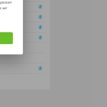
npassen
e wir