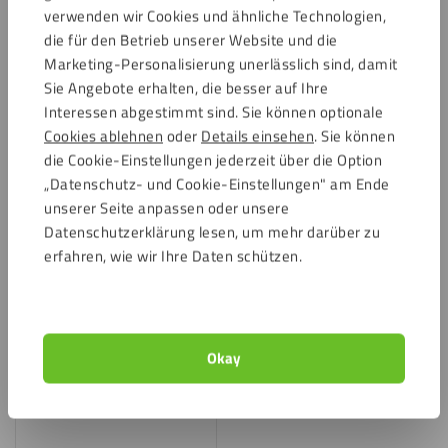
verwenden wir Cookies und ähnliche Technologien,
die für den Betrieb unserer Website und die
Marketing-Personalisierung unerlässlich sind, damit
Sie Angebote erhalten, die besser auf Ihre
Interessen abgestimmt sind. Sie können optionale
Cookies ablehnen
oder
Details einsehen
. Sie können
die Cookie-Einstellungen jederzeit über die Option
Fixxerss Acryl Polierset Basic
„Datenschutz- und Cookie-Einstellungen" am Ende
Microfaser Poliertuch Deluxe
47,94
€
inkl. 19 %
unserer Seite anpassen oder unsere
9,54
€
inkl. 19 % MwSt.
MwSt.
Datenschutzerklärung lesen, um mehr darüber zu
erfahren, wie wir Ihre Daten schützen.
Speichern
Okay