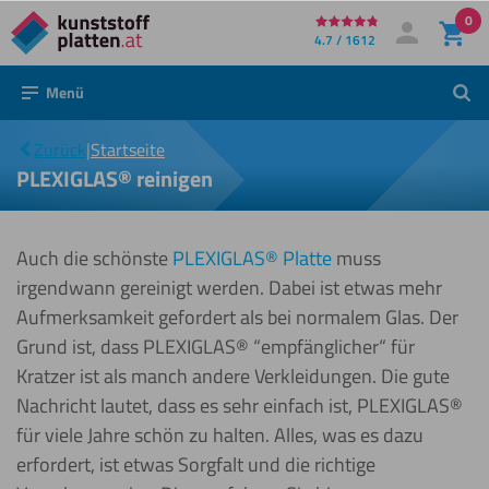
0
Direkt
4.7 / 1612
Mein Konto
Anmelden
zum
Menü
Such
Inhalt
PLEXIGLAS®
|
Zurück
|
Startseite
reinigen
PLEXIGLAS® reinigen
Auch die schönste
PLEXIGLAS®️ Platte
muss
irgendwann gereinigt werden. Dabei ist etwas mehr
Aufmerksamkeit gefordert als bei normalem Glas. Der
Grund ist, dass PLEXIGLAS®️ “empfänglicher“ für
Kratzer ist als manch andere Verkleidungen. Die gute
Nachricht lautet, dass es sehr einfach ist, PLEXIGLAS®️
für viele Jahre schön zu halten. Alles, was es dazu
erfordert, ist etwas Sorgfalt und die richtige