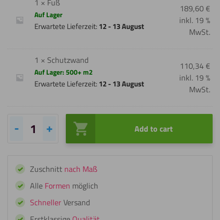
1 × Fuß
189,60
€
Auf Lager
inkl. 19 %
Erwartete Lieferzeit:
12 - 13 August
MwSt.
1 × Schutzwand
110,34
€
Auf Lager: 500+ m2
inkl. 19 %
Erwartete Lieferzeit:
12 - 13 August
MwSt.
Add to cart
Acrylglas
Schutzwand
auf
Zuschnitt
nach Maß
Fuß
Menge
Alle
Formen
möglich
Schneller
Versand
Erstklassige
Qualität