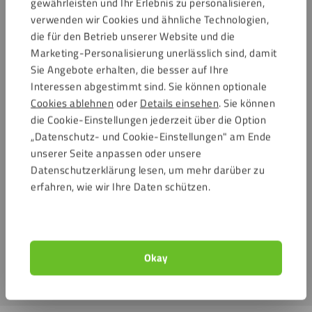
gewährleisten und Ihr Erlebnis zu personalisieren,
verwenden wir Cookies und ähnliche Technologien,
die für den Betrieb unserer Website und die
Gut zu wissen:
Marketing-Personalisierung unerlässlich sind, damit
Sie Angebote erhalten, die besser auf Ihre
Diese stehende Acrylglas Schutzwand ist für den
Interessen abgestimmt sind. Sie können optionale
Innenbereich geeignet.
Cookies ablehnen
oder
Details einsehen
. Sie können
Behandeln Sie das Acrylglas mit einem
antistatischen
die Cookie-Einstellungen jederzeit über die Option
Reiniger
. Dies verhindert eine statische Aufladung des
„Datenschutz- und Cookie-Einstellungen" am Ende
Materials und somit das Anhaften von Staub.
unserer Seite anpassen oder unsere
Datenschutzerklärung lesen, um mehr darüber zu
Schauen Sie sich doch auch unsere
anderen Acrylglas
erfahren, wie wir Ihre Daten schützen.
Lösungen
gegen die Ausbreitung des Coronavirus an: den
Schreibtisch- oder Tisch – Schutz groß
oder
klein
, den
Schutz für über den Tisch
und unsere
Spuckschutz hängend
mit Montagelöchern
.
Okay