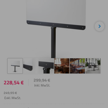
Wei
299,94
€
228,54
€
Inkl. MwSt.
249,95
€
Exkl. MwSt.