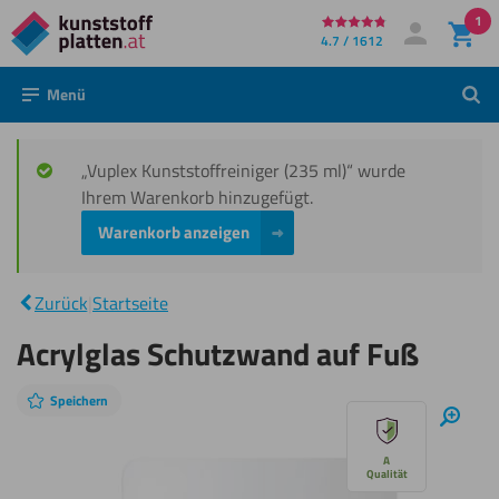
1
Direkt
4.7 / 1612
Mein Konto
Anmelden
zum
Menü
Such
Inhalt
„Vuplex Kunststoffreiniger (235 ml)“ wurde
Ihrem Warenkorb hinzugefügt.
Warenkorb anzeigen
Acrylglas
|
Schutzwand
Zurück
|
Startseite
auf Fuß
Acrylglas Schutzwand auf Fuß
Speichern
Diashow
Hinei
überspringen
A
Qualität