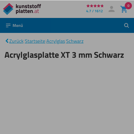
0
Direkt
4.7 / 1612
Mein Konto
Anmelden
zum
Menü
Such
Inhalt
Acrylglasplatte
|
XT 3 mm
Zurück
|
Startseite
|
Acrylglas
|
Schwarz
Schwarz
Acrylglasplatte XT 3 mm Schwarz