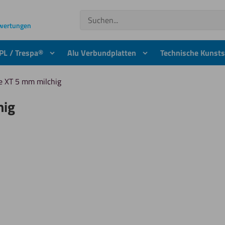
Suchen
ewertungen
PL / Trespa®
Alu Verbundplatten
Technische Kunsts
te XT 5 mm milchig
hig