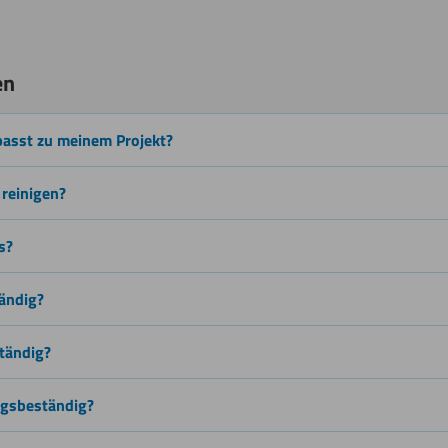
en
Beschichten
ionen
passt zu meinem Projekt?
Sägen
 reinigen?
(Stichsäge)
s?
tändig?
Wasserstrahlschneiden
ständig?
ngsbeständig?