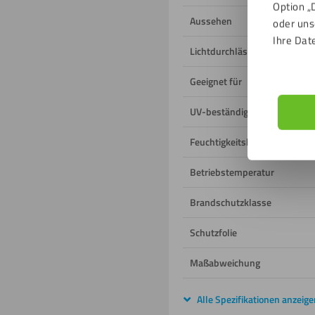
Option „
Aussehen
oder uns
Ihre Dat
Lichtdurchlässigkeit
Geeignet für
UV-beständig
Feuchtigkeitsbeständig
Betriebstemperatur
Brandschutzklasse
Schutzfolie
Maßabweichung
Alle Spezifikationen anzeige