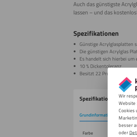
Auch das günstigste Acryl
lassen – und das kostenlos
Spezifikationen
Günstige Acrylglasplatten s
Die günstigen Acrylglas Pla
Es handelt sich hierbei um 
10 % Dickentoleranz
Besitzt 22 Prozent Lichtdur
Produkteigenschafte
Wir resp
Spezifikationen
Website 
Cookies 
Grundinformation
Downlo
Marketin
besser a
oder
Det
Farbe