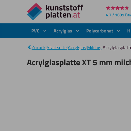
Direkt
4.7 / 1609 B
zum
Inhalt
PVC
Acrylglas
Polycarbonat
H
Zurück
|
Startseite
|
Acrylglas
|
Milchig
|
Acrylglasplat
Acrylglasplatte XT 5 mm milc