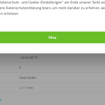
Datenschutz- und Cookie-Einstellungen" am Ende unserer Seite a
Glatt, Opal
ere Datenschutzerklärung lesen, um mehr darüber zu erfahren, wi
en schützen.
22 %
Draußen, Drinnen
Okay
Ja
Ja
-40 bis 80 ℃
E
Zwei Seiden
+/- 1 mm
n