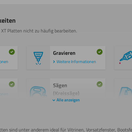
keiten
 XT Platten nicht zu häufig bearbeiten.
Gravieren
ionen
Weitere Informationen
Sägen
(Kreissäge)
ionen
Alle anzeigen
Weitere Informationen
Lasern
tten sind unter anderem ideal für Vitrinen, Vorsatzfenster, Boots