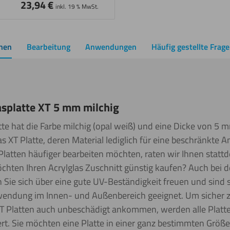
23,94
€
inkl. 19 % MwSt.
onen
Bearbeitung
Anwendungen
Häufig gestellte Frag
asplatte XT 5 mm milchig
tte hat die Farbe milchig (opal weiß) und eine Dicke von 5 m
as XT Platte, deren Material lediglich für eine beschränkte 
 Platten häufiger bearbeiten möchten, raten wir Ihnen stat
öchten Ihren Acrylglas Zuschnitt günstig kaufen? Auch bei 
 Sie sich über eine gute UV-Beständigkeit freuen und sind 
nwendung im Innen- und Außenbereich geeignet. Um sicher z
 XT Platten auch unbeschädigt ankommen, werden alle Platte
ert. Sie möchten eine Platte in einer ganz bestimmten Größ