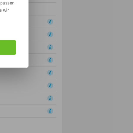
npassen
e wir