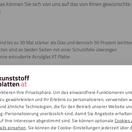
glas können Sie sich von uns auf das von Ihnen gewünscht
!
ind bis zu 30 Mal stärker als Glas und dennoch 50 Prozent leichte
tten sind an beiden Seiten mit einer Schutzfolie überzogen
eine extrudierte Acrylglas XT Platte
chlässigkeit
n
ektieren Ihre Privatsphäre. Um das einwandfreie Funktionieren un
zu gewährleisten und Ihr Erlebnis zu personalisieren, verwenden w
und ähnliche Technologien, die für den Betrieb unserer Website un
ads
g-Personalisierung unerlässlich sind, damit Sie Angebote erhalten,
uf Ihre Interessen abgestimmt sind. Sie können optionale
Cookies 
ails einsehen
. Sie können die Cookie-Einstellungen jederzeit über 
Opal weiß