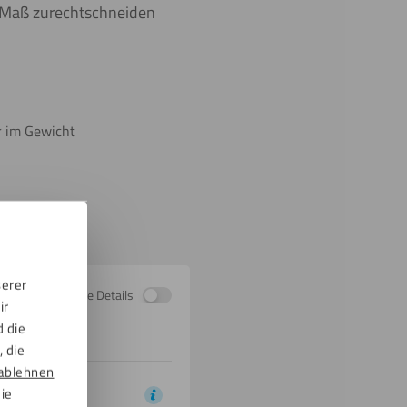
e Maß zurechtschneiden
r im Gewicht
serer
Zeige Details
ir
d die
 die
ablehnen
die