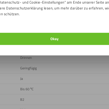
Datenschutz- und Cookie-Einstellungen" am Ende unserer Seite a
n
ere Datenschutzerklärung lesen, um mehr darüber zu erfahren, wi
en schützen.
ads
Eisengrau (RAL Indikation: RAL7011)
Okay
Glatt
Drinnen
Geringfügig
Ja
Bis 60 ℃
B2