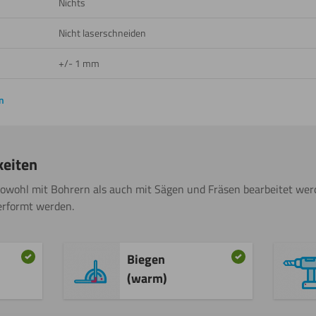
Nichts
Nicht laserschneiden
+/- 1 mm
n
keiten
sowohl mit Bohrern als auch mit Sägen und Fräsen bearbeitet w
erformt werden.
Biegen
(warm)