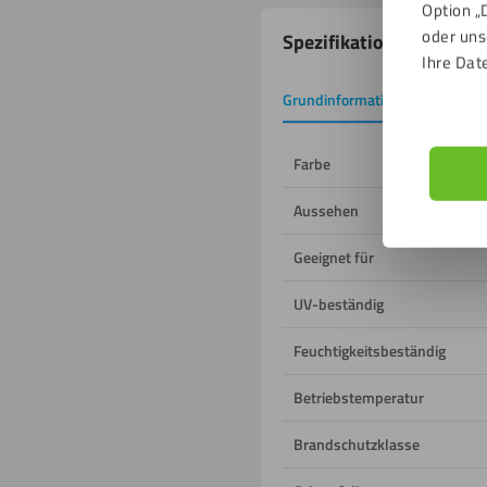
Option „
Produkteigenschafte
oder uns
Spezifikationen
Ihre Dat
Grundinformation
Downlo
Farbe
Aussehen
Geeignet für
UV-beständig
Feuchtigkeitsbeständig
Betriebstemperatur
Brandschutzklasse