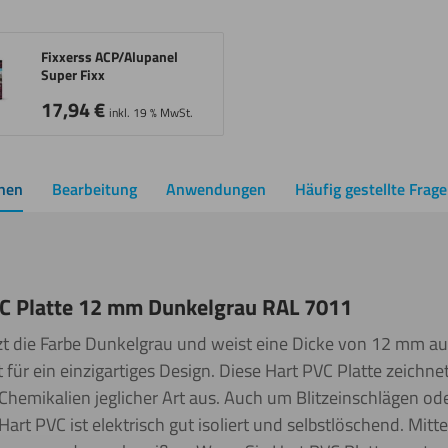
Fixxerss ACP/Alupanel
Super Fixx
17,94
€
inkl. 19 % MwSt.
onen
Bearbeitung
Anwendungen
Häufig gestellte Frag
C Platte 12 mm Dunkelgrau RAL 7011
zt die Farbe Dunkelgrau
und weist eine Dicke von 12 mm
au
 für ein einzigartiges Design. Diese Hart PVC Platte zeichne
Chemikalien jeglicher Art aus. Auch um Blitzeinschlägen o
art PVC ist elektrisch gut isoliert und selbstlöschend. Mit