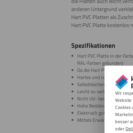
die Platten auch leicht ve
anderen Untergrund verkleb
Hart PVC Platten als Zuschn
Hart PVC Platte kostenlos 
Spezifikationen
Hart PVC Platte in der Farb
RAL-Farben gebunden)
Da die Hart PVC Platten ohn
Hartes und robustes Platte
Selbstlöschend
Leicht zu verkleben und zu
Wir resp
Nicht UV- beständig
Website 
Hohe Beständigkeit gegenü
Cookies 
Elektrisch gut isolierend
Marketin
Mittels Erwärmung verfor
besser a
oder
Det