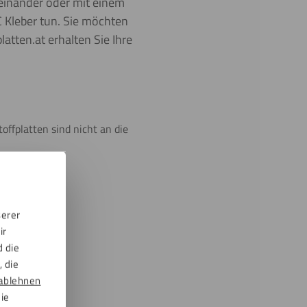
einander oder mit einem
 Kleber tun. Sie möchten
atten.at erhalten Sie Ihre
offplatten sind nicht an die
sen
serer
ir
d die
 die
ablehnen
die