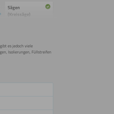
Sägen
(Kreissäge)
Umdrehen
ibt es jedoch viele
en, Isolierungen, Füllstreifen
Biegen
(kalt)
Malen