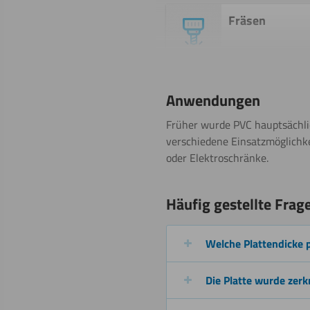
Fräsen
Sägen
Anwendungen
(Stichsäge)
Früher wurde PVC hauptsächlic
verschiedene Einsatzmöglichkei
oder Elektroschränke.
Wasserstrahls
Häufig gestellte Frag
Welche Plattendicke 
Gravieren
Die Platte wurde zerk