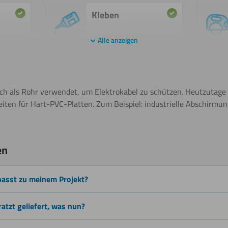
Kleben
Alle anzeigen
Schweißen
h als Rohr verwendet, um Elektrokabel zu schützen. Heutzutage g
ten für Hart-PVC-Platten. Zum Beispiel: industrielle Abschirmung
chneiden
Beschichten
en
passt zu meinem Projekt?
Lasern
ratzt geliefert, was nun?