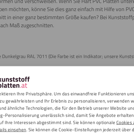
rformen und verschweißen. Wenn Sie Hart PVC Platten unter
en möchten, könne Sie dies ganz einfach mit Hilfe von PVC
itt in einer ganz bestimmten Größe kaufen? Bei Kunststoffpl
nach Maß zugeschnitten.
e Dunkelgrau RAL 7011 (Die Farbe ist ein Indikator; unsere Kunstst
e Schutzfolie geliefert wird, kann sie leichte Kratzspuren aufwei
nmaterial
 schweißen
ektieren Ihre Privatsphäre. Um das einwandfreie Funktionieren un
zu gewährleisten und Ihr Erlebnis zu personalisieren, verwenden w
ber Chemikalien
und ähnliche Technologien, die für den Betrieb unserer Website un
g-Personalisierung unerlässlich sind, damit Sie Angebote erhalten,
mbar
uf Ihre Interessen abgestimmt sind. Sie können optionale
Cookies 
ails einsehen
. Sie können die Cookie-Einstellungen jederzeit über 