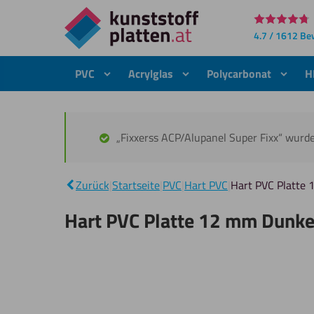
Direkt
4.7 / 1612 B
zum
Inhalt
PVC
Acrylglas
Polycarbonat
H
„Fixxerss ACP/Alupanel Super Fixx“ wurd
Zurück
|
Startseite
|
PVC
|
Hart PVC
|
Hart PVC Platte
Hart PVC Platte 12 mm Dunk