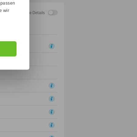
npassen
e wir
Zeige Details