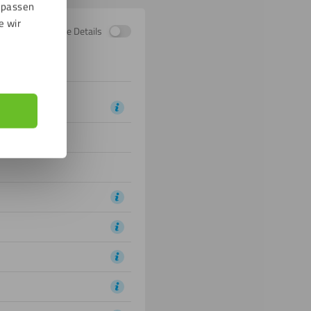
npassen
e wir
Zeige Details