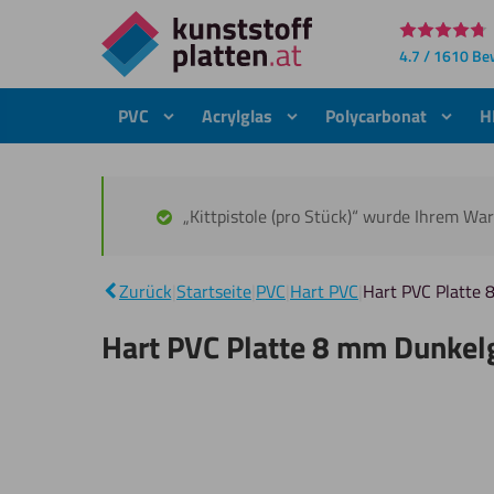
Direkt
4.7 / 1610 B
zum
Inhalt
PVC
Acrylglas
Polycarbonat
H
„Kittpistole (pro Stück)“ wurde Ihrem Wa
Zurück
|
Startseite
|
PVC
|
Hart PVC
|
Hart PVC Platte
Hart PVC Platte 8 mm Dunkel