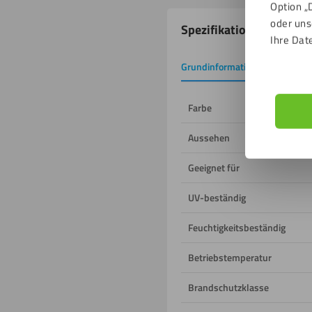
Option „
Produkteigenschafte
oder uns
Spezifikationen
Ihre Dat
Grundinformation
Downlo
Farbe
Aussehen
Geeignet für
UV-beständig
Feuchtigkeitsbeständig
Betriebstemperatur
Brandschutzklasse