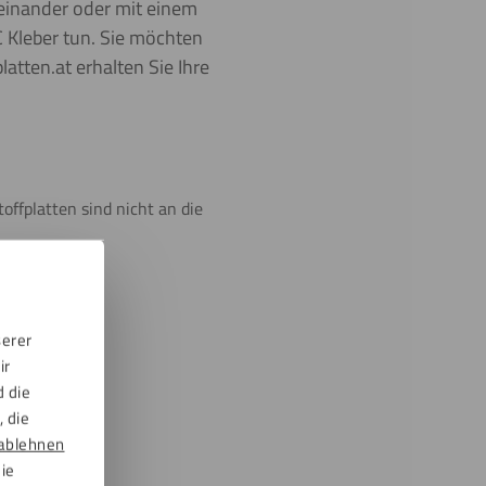
einander oder mit einem
 Kleber tun. Sie möchten
atten.at erhalten Sie Ihre
offplatten sind nicht an die
sen
serer
ir
d die
 die
ablehnen
die