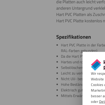
die Platten auch leicht ve
anderen Untergrund verkleb
Hart PVC Platten als Zuschn
Hart PVC Platte kostenlos 
Spezifikationen
Hart PVC Platte in der Farb
RAL-Farben gebunden)
Da die Hart PVC Platten ohn
Hartes und robustes Platte
Selbstlöschend
Leicht zu verkleben und zu
Wir resp
Nicht UV- beständig
Website 
Hohe Beständigkeit gegenü
Cookies 
Elektrisch gut isolierend
Marketin
Mittels Erwärmung verfor
besser a
oder
Det