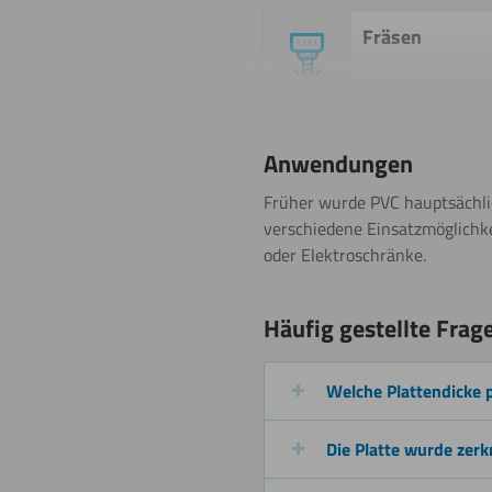
Fräsen
Sägen
Anwendungen
(Stichsäge)
Früher wurde PVC hauptsächlic
verschiedene Einsatzmöglichkei
oder Elektroschränke.
Wasserstrahls
Häufig gestellte Frag
Welche Plattendicke 
Gravieren
Die Platte wurde zerk