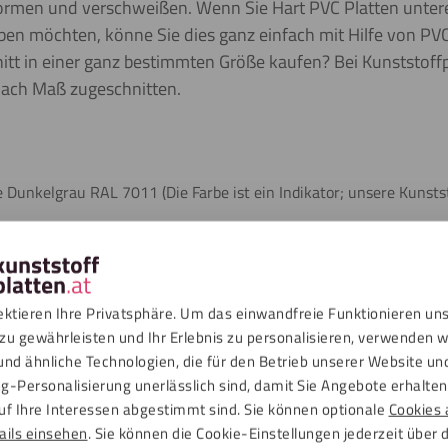
rformen und verschweißen. Wenn Sie Hart PVC Platten unter
en möchten, könne Sie dies ganz einfach mit Hilfe von PVC
itt in einer ganz bestimmten Größe kaufen? Bei Kunststoffpl
nach Maß zugeschnitten.
e Dunkelgrau RAL 7011 (Die Farbe ist ein Indikator; unsere Kunstst
e Schutzfolie geliefert wird, kann sie leichte Kratzspuren aufwei
nmaterial
 schweißen
ektieren Ihre Privatsphäre. Um das einwandfreie Funktionieren un
zu gewährleisten und Ihr Erlebnis zu personalisieren, verwenden w
ber Chemikalien
und ähnliche Technologien, die für den Betrieb unserer Website un
g-Personalisierung unerlässlich sind, damit Sie Angebote erhalten,
mbar
uf Ihre Interessen abgestimmt sind. Sie können optionale
Cookies 
ails einsehen
. Sie können die Cookie-Einstellungen jederzeit über 