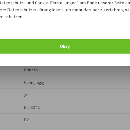
Datenschutz- und Cookie-Einstellungen" am Ende unserer Seite a
n
ere Datenschutzerklärung lesen, um mehr darüber zu erfahren, wi
en schützen.
ads
Eisengrau (RAL Indikation: RAL7011)
Okay
Glatt
Drinnen
Geringfügig
Ja
Bis 60 ℃
B2