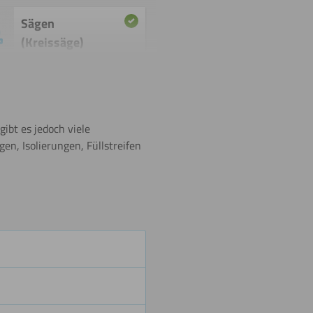
Sägen
(Kreissäge)
Umdrehen
ibt es jedoch viele
en, Isolierungen, Füllstreifen
Biegen
(kalt)
Malen