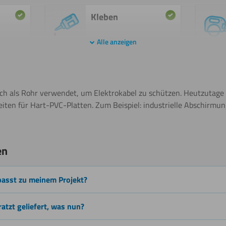
Kleben
Alle anzeigen
Schweißen
h als Rohr verwendet, um Elektrokabel zu schützen. Heutzutage g
ten für Hart-PVC-Platten. Zum Beispiel: industrielle Abschirmung
chneiden
Beschichten
en
passt zu meinem Projekt?
Lasern
ratzt geliefert, was nun?