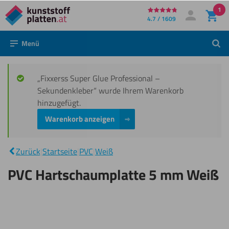
1
Direkt
4.7 / 1609
Mein Konto
Anmelden
zum
Menü
Such
Inhalt
„Fixxerss Super Glue Professional –
Sekundenkleber“ wurde Ihrem Warenkorb
hinzugefügt.
Warenkorb anzeigen
PVC
|
Hartschaumplatte
Zurück
|
Startseite
|
PVC
|
Weiß
5 mm Weiß
PVC Hartschaumplatte 5 mm Weiß