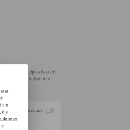
recyceltem Acrylglas besteht.
leichen Eigenschaften wie
serer
ir
d die
Zeige Details
 die
ablehnen
die