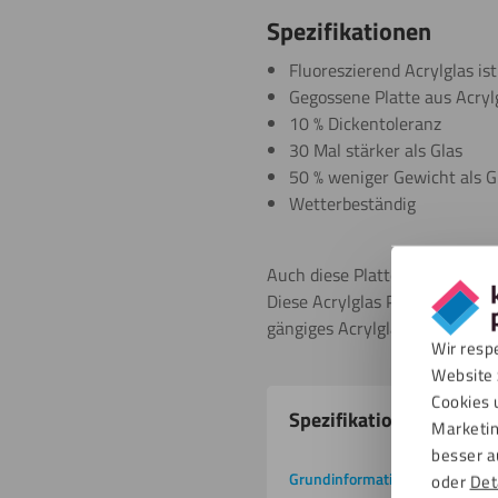
Spezifikationen
Fluoreszierend Acrylglas ist
Gegossene Platte aus Acryl
10 % Dickentoleranz
30 Mal stärker als Glas
50 % weniger Gewicht als G
Wetterbeständig
Auch diese Platte der Marke Gr
Diese Acrylglas Platte ist vo
gängiges Acrylglas.
Wir resp
Website 
Produkteigenschafte
Cookies 
Spezifikationen
Marketin
besser a
Grundinformation
Downlo
oder
Det