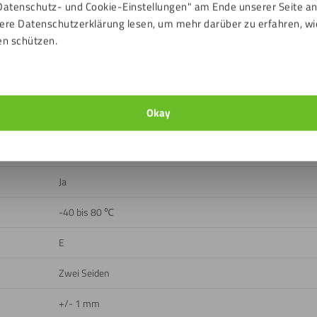
Datenschutz- und Cookie-Einstellungen" am Ende unserer Seite a
ere Datenschutzerklärung lesen, um mehr darüber zu erfahren, wi
Grün
en schützen.
Fluoreszierend, Glatt
87 %
Okay
Draußen, Drinnen
Ja
Ja
-40 bis 80 ℃
E
Zwei Seiden
+/- 1 mm