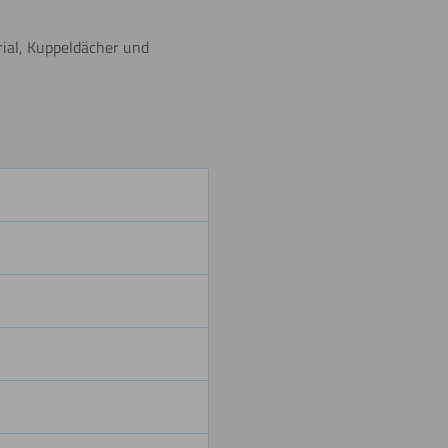
Beschriften
rial, Kuppeldächer und
Umdrehen
Schneiden