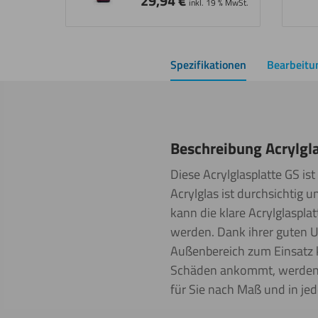
29,94
€
inkl. 19 % MwSt.
Spezifikationen
Bearbeitu
Beschreibung Acrylgl
Diese Acrylglasplatte GS i
Acrylglas ist durchsichtig 
kann die klare Acrylglaspla
werden. Dank ihrer guten U
Außenbereich zum Einsatz k
Schäden ankommt, werden al
für Sie nach Maß und in je