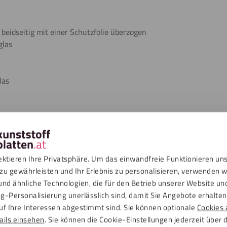
 beidseitig mit einer Schutzfolie überzogen
glas
las
eencast® ist eine nachhaltige Wahl, weil das Material aus 100 % 
n hervorragender Qualität und kennzeichnet sich durch genau die g
ektieren Ihre Privatsphäre. Um das einwandfreie Funktionieren un
zu gewährleisten und Ihr Erlebnis zu personalisieren, verwenden w
n
und ähnliche Technologien, die für den Betrieb unserer Website un
g-Personalisierung unerlässlich sind, damit Sie Angebote erhalten,
uf Ihre Interessen abgestimmt sind. Sie können optionale
Cookies 
ads
ails einsehen
. Sie können die Cookie-Einstellungen jederzeit über 