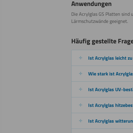
Sägen
Anwendungen
(Kreissäge)
Die Acrylglas GS Platten sind 
Weitere Informat
Lärmschutzwände geeignet.
Häufig gestellte Frag
Fräsen
Ist Acrylglas leicht zu
Beschichten
Wie stark ist Acrylgla
Ist Acrylglas UV-bes
Ist Acrylglas hitzebe
Schweißen
Ist Acrylglas witteru