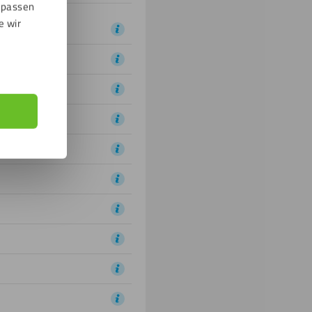
npassen
e wir