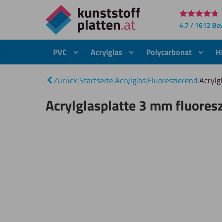
Direkt
4.7 / 1612 B
zum
Inhalt
PVC
Acrylglas
Polycarbonat
H
Zurück
|
Startseite
|
Acrylglas
|
Fluoreszierend
|
Acrylg
Acrylglasplatte 3 mm fluores