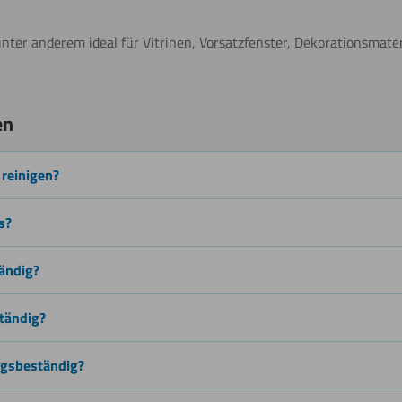
Sägen
(Stichsäge)
unter anderem ideal für Vitrinen, Vorsatzfenster, Dekorationsmate
ionen
Weitere Informationen
en
Lasern
 reinigen?
Biegen
s?
(kalt)
tändig?
ständig?
Wasserstrahlschneiden
ngsbeständig?