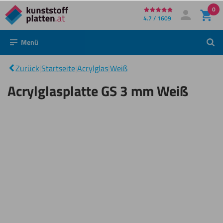
0
Direkt
4.7 / 1609
Mein Konto
Anmelden
zum
Menü
Such
Inhalt
Acrylglasplatte
|
Zurück
|
Startseite
|
Acrylglas
|
Weiß
GS 3 mm Weiß
Acrylglasplatte GS 3 mm Weiß