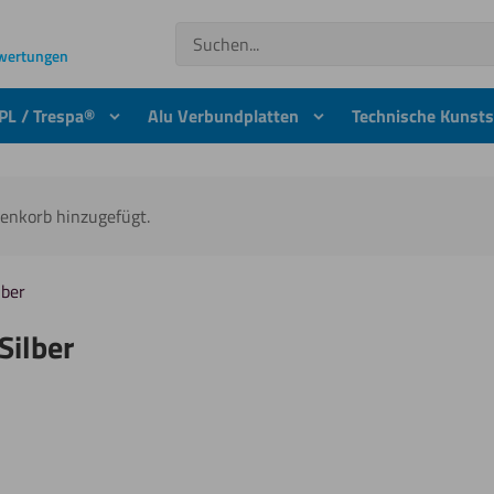
Suchen
ewertungen
PL / Trespa®
Alu Verbundplatten
Technische Kunsts
renkorb hinzugefügt.
lber
Silber