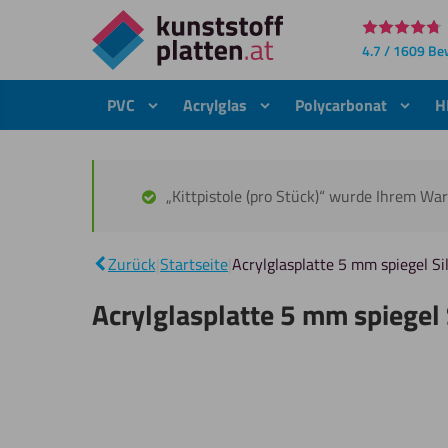
Direkt
4.7 / 1609 B
zum
Inhalt
PVC
Acrylglas
Polycarbonat
H
„Kittpistole (pro Stück)“ wurde Ihrem Wa
Zurück
|
Startseite
|
Acrylglasplatte 5 mm spiegel Si
Acrylglasplatte 5 mm spiegel 