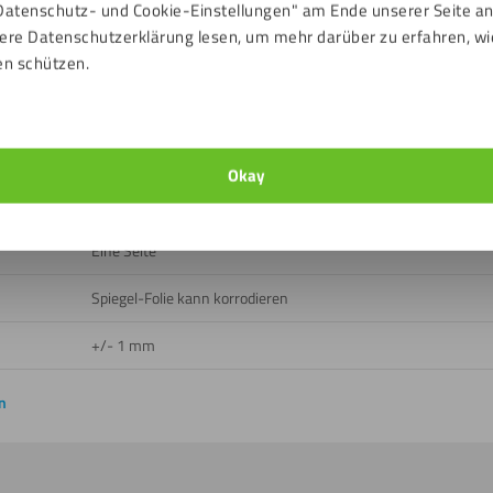
Datenschutz- und Cookie-Einstellungen" am Ende unserer Seite a
Drinnen
ere Datenschutzerklärung lesen, um mehr darüber zu erfahren, wi
Ja
en schützen.
Nein
-40 bis 80 ℃
Okay
E
Eine Seite
Spiegel-Folie kann korrodieren
+/- 1 mm
n