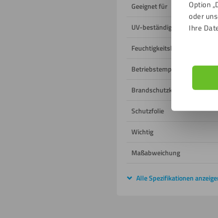
Option „
Geeignet für
oder uns
UV-beständig
Ihre Dat
Feuchtigkeitsbeständig
Betriebstemperatur
Brandschutzklasse
Schutzfolie
Wichtig
Maßabweichung
Alle Spezifikationen anzeige