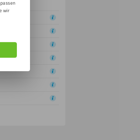
npassen
e wir