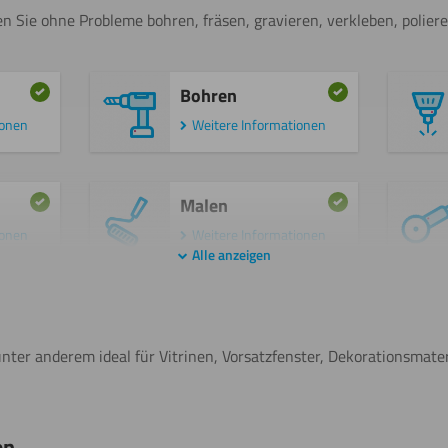
n Sie ohne Probleme bohren, fräsen, gravieren, verkleben, polier
Bohren
ionen
Weitere Informationen
Malen
ionen
Weitere Informationen
Alle anzeigen
Sägen
(Stichsäge)
unter anderem ideal für Vitrinen, Vorsatzfenster, Dekorationsmate
ionen
Weitere Informationen
en
Lasern