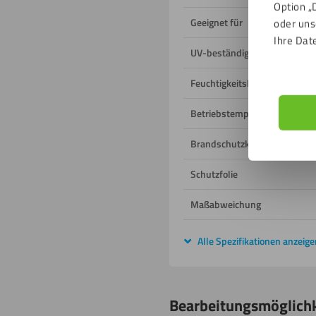
Option „
Geeignet für
oder uns
Ihre Dat
UV-beständig
Feuchtigkeitsbeständig
Betriebstemperatur
Brandschutzklasse
Schutzfolie
Maßabweichung
Alle Spezifikationen anzeige
Bearbeitungsmöglich