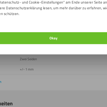
Datenschutz- und Cookie-Einstellungen" am Ende unserer Seite a
Draußen, Drinnen
ere Datenschutzerklärung lesen, um mehr darüber zu erfahren, wi
en schützen.
Ja
Ja
Okay
-40 bis 80 ℃
E
Zwei Seiden
+/- 1 mm
n
keiten