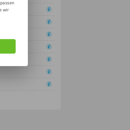
npassen
e wir