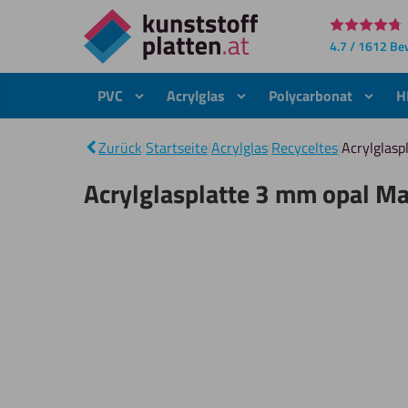
Direkt
4.7 / 1612 B
zum
Inhalt
PVC
Acrylglas
Polycarbonat
H
Zurück
|
Startseite
|
Acrylglas
|
Recyceltes
|
Acrylglas
Acrylglasplatte 3 mm opal M