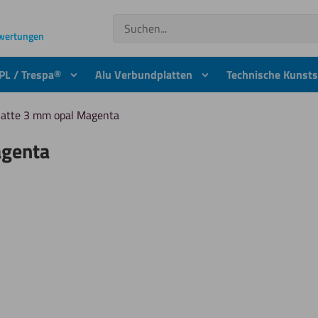
Suchen
ewertungen
PL / Trespa®
Alu Verbundplatten
Technische Kunsts
platte 3 mm opal Magenta
agenta