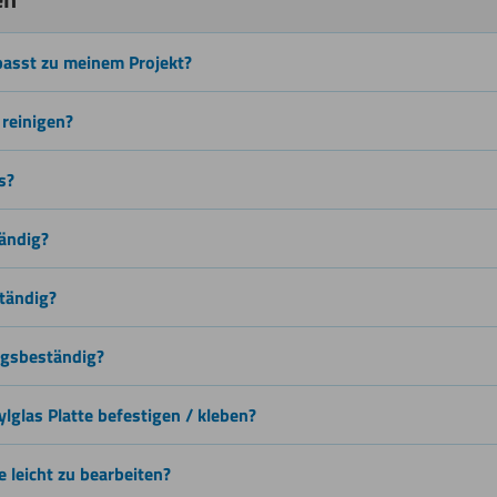
passt zu meinem Projekt?
Biegen
 reinigen?
(kalt)
s?
tändig?
Wasserstrahlschneiden
ständig?
ngsbeständig?
ylglas Platte befestigen / kleben?
te leicht zu bearbeiten?