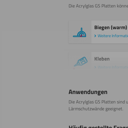
Die Acrylglas GS Platten könne
Biegen (warm)
Weitere Informat
Kleben
Weitere Informat
Sägen
Anwendungen
(Kreissäge)
Die Acrylglas GS Platten sind 
Weitere Informat
Lärmschutzwände geeignet.
Häufig gestellte Frag
Fräsen