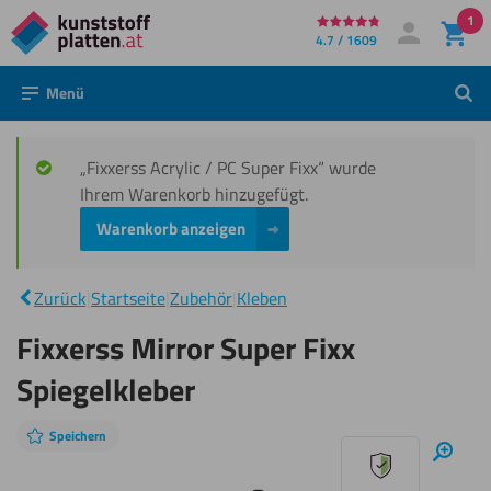
1
Direkt
4.7 / 1609
Mein Konto
Anmelden
zum
Menü
Such
Inhalt
„Fixxerss Acrylic / PC Super Fixx“ wurde
Ihrem Warenkorb hinzugefügt.
Warenkorb anzeigen
Fixxerss
Mirror Super
|
Zurück
|
Startseite
|
Zubehör
|
Kleben
Fixx
Spiegelkleber
Fixxerss Mirror Super Fixx
Spiegelkleber
Speichern
Diashow
Hinei