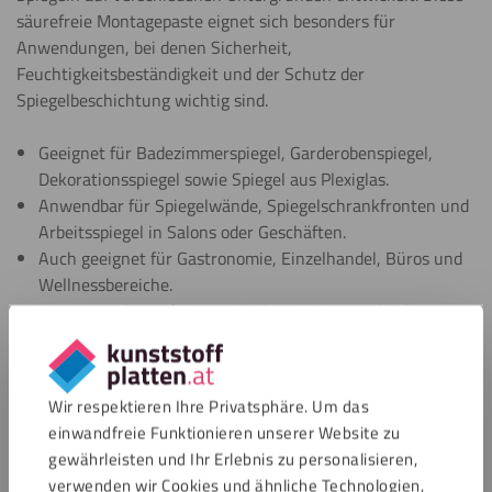
säurefreie Montagepaste eignet sich besonders für
Anwendungen, bei denen Sicherheit,
Feuchtigkeitsbeständigkeit und der Schutz der
Spiegelbeschichtung wichtig sind.
Geeignet für Badezimmerspiegel, Garderobenspiegel,
Dekorationsspiegel sowie Spiegel aus Plexiglas.
Anwendbar für Spiegelwände, Spiegelschrankfronten und
Arbeitsspiegel in Salons oder Geschäften.
Auch geeignet für Gastronomie, Einzelhandel, Büros und
Wellnessbereiche.
Zu verwenden auf Untergründen wie Beton, Gipskarton,
Holz, Fliesen, Putz, Sperrholz, MDF und jeder stabilen
Kunststoffplatte.
Ideal, wenn du eine MS-Polymer-Masse für eine starke
Wir respektieren Ihre Privatsphäre. Um das
und sichere Spiegelmontage suchst.
einwandfreie Funktionieren unserer Website zu
gewährleisten und Ihr Erlebnis zu personalisieren,
verwenden wir Cookies und ähnliche Technologien,
Du bist dir noch unsicher bei der Wahl des richtigen