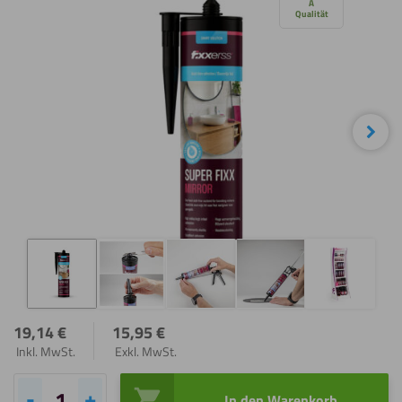
überspringen
A
Qualität
Wei
19,14
€
15,95
€
Inkl. MwSt.
Exkl. MwSt.
In den Warenkorb