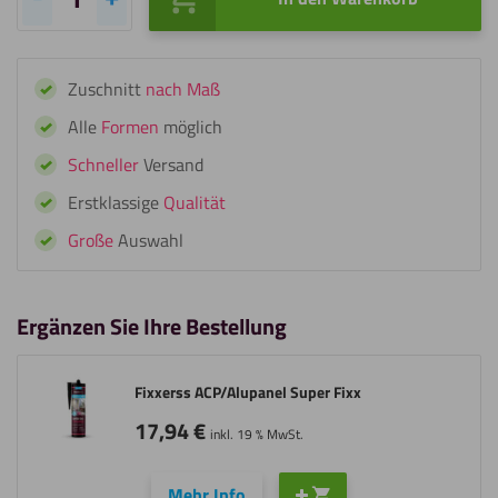
Fixxerss
Mirror
Super
Zuschnitt
nach Maß
Fixx
Spiegelkleber
Alle
Formen
möglich
Menge
Schneller
Versand
Erstklassige
Qualität
Große
Auswahl
Ergänzen Sie Ihre Bestellung
Fixxerss ACP/Alupanel Super Fixx
17,94
€
inkl. 19 % MwSt.
Mehr Info