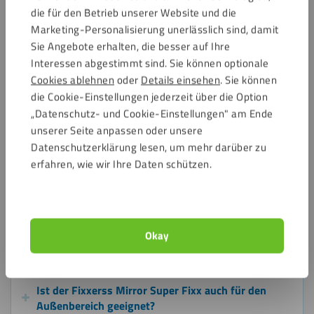
die für den Betrieb unserer Website und die
Klebstoffes? Treffe mit dem Klebstoff-Finder von
Marketing-Personalisierung unerlässlich sind, damit
Kunststoffplattenonline.de die richtige Wahl!
Sie Angebote erhalten, die besser auf Ihre
Interessen abgestimmt sind. Sie können optionale
Häufig gestellte Fragen
Cookies ablehnen
oder
Details einsehen
. Sie können
die Cookie-Einstellungen jederzeit über die Option
„Datenschutz- und Cookie-Einstellungen" am Ende
Warum sollte ich einen speziellen Spiegelkleber
unserer Seite anpassen oder unsere
anstelle eines normalen Montageklebers
Datenschutzerklärung lesen, um mehr darüber zu
verwenden?
erfahren, wie wir Ihre Daten schützen.
Wie viel Fixxerss Mirror Super Fixx benötige ich für
meinen Spiegel?
Okay
Kann ich den Fixxerss Mirror Super Fixx im
Badezimmer verwenden?
Ist der Fixxerss Mirror Super Fixx auch für den
Außenbereich geeignet?