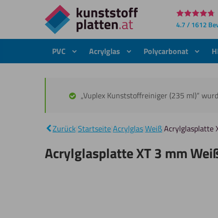
Direkt
4.7 / 1612 B
zum
Inhalt
PVC
Acrylglas
Polycarbonat
H
„Vuplex Kunststoffreiniger (235 ml)“ wu
Zurück
|
Startseite
|
Acrylglas
|
Weiß
|
Acrylglasplatte
Acrylglasplatte XT 3 mm Wei