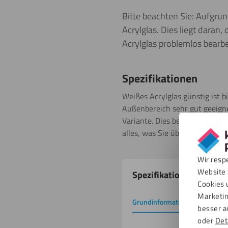
Bitte beachten Sie: Aufgrun
Acrylglas. Dies liegt daran
Acrylglas problemlos bearb
Spezifikationen
Weißes Acrylglas günstig ist b
Außenbereich sehr gut geeignet
Variante. Dies bedeutet, dass
alles, was Sie über Weißes Bu
Wir resp
Produkteigenschafte
Website 
Spezifikationen
Cookies 
Marketin
Grundinformation
Downlo
besser a
oder
Det