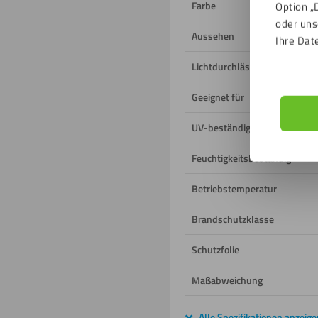
Farbe
Option „
oder uns
Aussehen
Ihre Dat
Lichtdurchlässigkeit
Geeignet für
UV-beständig
Feuchtigkeitsbeständig
Betriebstemperatur
Brandschutzklasse
Schutzfolie
Maßabweichung
Alle Spezifikationen anzeige