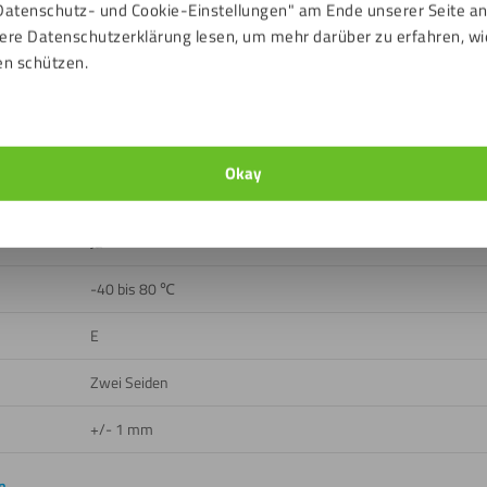
Weiß
Datenschutz- und Cookie-Einstellungen" am Ende unserer Seite a
ere Datenschutzerklärung lesen, um mehr darüber zu erfahren, wi
Glatt
en schützen.
4 %
Draußen, Drinnen
Okay
Ja
Ja
-40 bis 80 ℃
E
Zwei Seiden
+/- 1 mm
n