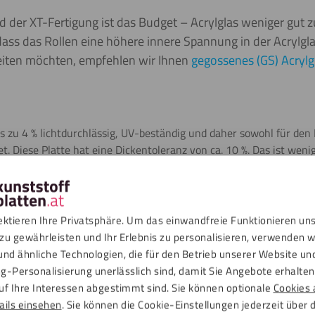
d der XT-Fertigung ist das Budget – Acrylglas weniger gut z
, dass das Rollen eine höhere innere Spannung in der Acrylgl
eiten möchten, empfehlen wir Ihnen
gegossenes (GS) Acrylg
is zu 4 % lichtdurchlässig, UV-beständig und daher sowohl für den 
. Diese Platte hat eine Dickentoleranz von ca. 10 %. Das ist weni
 es zu geringfügigen Abweichungen in der Dicke der Platte komme
dget – Acrylglas wissen möchten.
ektieren Ihre Privatsphäre. Um das einwandfreie Funktionieren un
n
zu gewährleisten und Ihr Erlebnis zu personalisieren, verwenden w
und ähnliche Technologien, die für den Betrieb unserer Website un
g-Personalisierung unerlässlich sind, damit Sie Angebote erhalten,
ads
uf Ihre Interessen abgestimmt sind. Sie können optionale
Cookies 
ails einsehen
. Sie können die Cookie-Einstellungen jederzeit über 