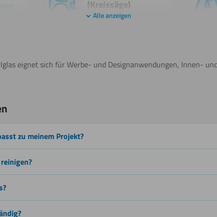
(Kreissäge)
ionen
Alle anzeigen
Weitere Informationen
Lasern
ylglas eignet sich für Werbe- und Designanwendungen, Innen- und
en
Beschichten
ionen
passt zu meinem Projekt?
Sägen
 reinigen?
(Stichsäge)
s?
tändig?
Wasserstrahlschneiden