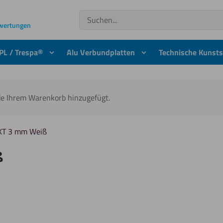
Suchen
ewertungen
PL / Trespa®
Alu Verbundplatten
Technische Kunsts
rde Ihrem Warenkorb hinzugefügt.
 XT 3 mm Weiß
ß