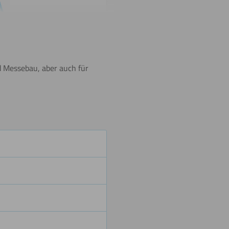
Umdrehen
 Messebau, aber auch für
Biegen
(kalt)
Schneiden