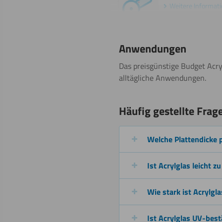
Weitere Informat
Anwendungen
Fräsen
Das preisgünstige Budget Acr
alltägliche Anwendungen.
Häufig gestellte Frag
Malen
Weitere Informat
Welche Plattendicke 
Bohren
Ist Acrylglas leicht zu
Wie stark ist Acrylgla
Ist Acrylglas UV-bes
Schweißen