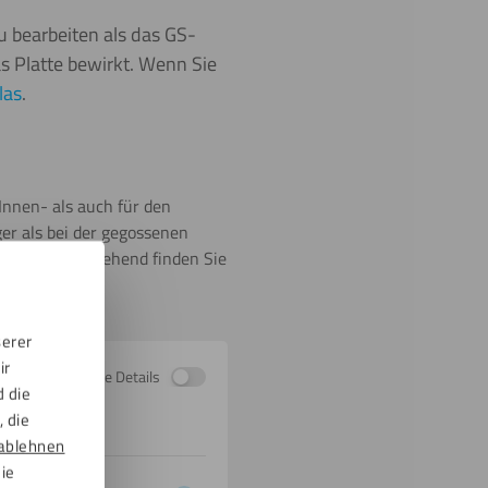
u bearbeiten als das GS-
as Platte bewirkt. Wenn Sie
las
.
Innen- als auch für den
ger als bei der gegossenen
n kann. Nachstehend finden Sie
serer
ir
Zeige Details
d die
 die
ablehnen
die