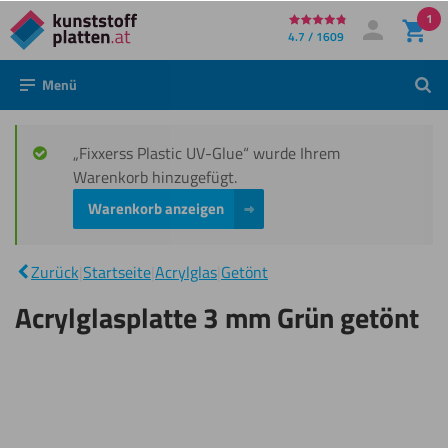
1
Direkt
4.7 / 1609
Mein Konto
Anmelden
zum
Menü
Such
Inhalt
„Fixxerss Plastic UV-Glue“ wurde Ihrem
Warenkorb hinzugefügt.
Warenkorb anzeigen
Acrylglasplatte
|
3 mm Grün
Zurück
|
Startseite
|
Acrylglas
|
Getönt
getönt
Acrylglasplatte 3 mm Grün getönt