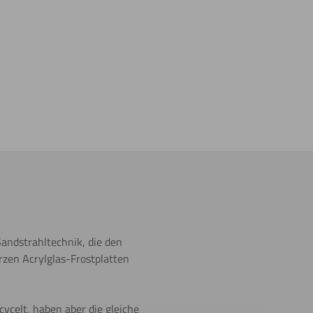
Sandstrahltechnik, die den
rzen Acrylglas-Frostplatten
ycelt, haben aber die gleiche