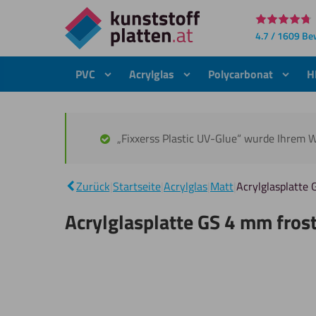
Direkt
4.7 / 1609 B
zum
Inhalt
PVC
Acrylglas
Polycarbonat
H
„Fixxerss Plastic UV-Glue“ wurde Ihrem 
Zurück
|
Startseite
|
Acrylglas
|
Matt
|
Acrylglasplatte
Acrylglasplatte GS 4 mm fros