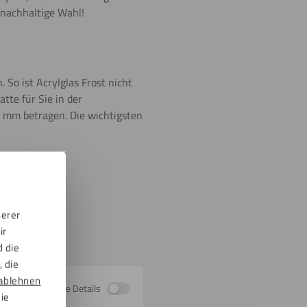
 nachhaltige Wahl!
 So ist Acrylglas Frost nicht
tte für Sie in der
 mm betragen. Die wichtigsten
serer
ir
d die
 die
ablehnen
Zeige Details
die