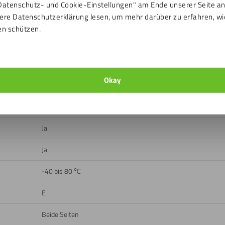
Datenschutz- und Cookie-Einstellungen" am Ende unserer Seite a
ads
ere Datenschutzerklärung lesen, um mehr darüber zu erfahren, wi
en schützen.
Schwarz
Rückseite matt, Vorderseite matt
Okay
0 %
Draußen, Drinnen
Ja
Ja
-40 bis 80 ℃
E
Beide Seiten