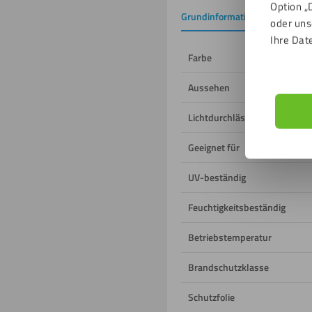
Option „
Grundinformation
Downlo
oder uns
Ihre Dat
Farbe
Aussehen
Lichtdurchlässigkeit
Geeignet für
UV-beständig
Feuchtigkeitsbeständig
Betriebstemperatur
Brandschutzklasse
Schutzfolie