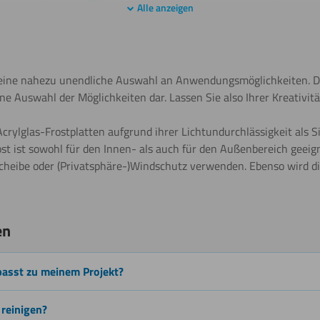
Alle anzeigen
Sägen
(Stichsäge)
 eine nahezu unendliche Auswahl an Anwendungsmöglichkeiten. Di
ionen
Weitere Informationen
ne Auswahl der Möglichkeiten dar. Lassen Sie also Ihrer Kreativitä
crylglas-Frostplatten aufgrund ihrer Lichtundurchlässigkeit als 
Lasern
st ist sowohl für den Innen- als auch für den Außenbereich geeig
scheibe oder (Privatsphäre-)Windschutz verwenden. Ebenso wird die
Biegen
en
(kalt)
passt zu meinem Projekt?
Wasserstrahlschneiden
 reinigen?