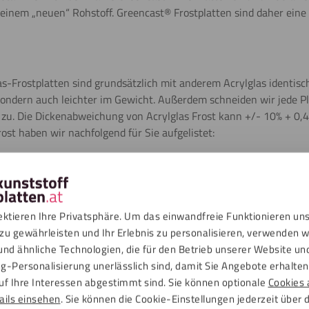
 einem „neuen“ Rohstoff. Greencast® Frostplatten sind daher eine
s-Frostplatten sind grundsätzlich mit anderem Acrylglas identisch.
sondern auch leichter im Gewicht. Außerdem schneiden wir jede Pla
u. Die Dickenabweichung von Acrylglas Frost kann +/- 10% + 0,4
ost haben wir nachfolgend für Sie aufgelistet:
ereich geeignet
ektieren Ihre Privatsphäre. Um das einwandfreie Funktionieren un
zu gewährleisten und Ihr Erlebnis zu personalisieren, verwenden w
und ähnliche Technologien, die für den Betrieb unserer Website un
g-Personalisierung unerlässlich sind, damit Sie Angebote erhalten,
n
uf Ihre Interessen abgestimmt sind. Sie können optionale
Cookies 
ails einsehen
. Sie können die Cookie-Einstellungen jederzeit über 