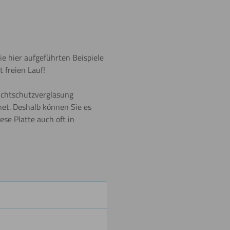
Beschriften
e hier aufgeführten Beispiele
t freien Lauf!
Sichtschutzverglasung
Umdrehen
net. Deshalb können Sie es
se Platte auch oft in
Schneiden