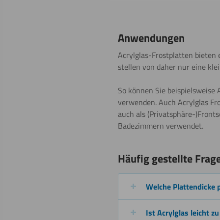
Sägen
Anwendungen
(Kreissäge)
Acrylglas-Frostplatten bieten
Weitere Informat
stellen von daher nur eine klei
So können Sie beispielsweise A
Fräsen
verwenden. Auch Acrylglas Fro
auch als (Privatsphäre-)Front
Badezimmern verwendet.
Beschichten
Häufig gestellte Frag
Welche Plattendicke 
Schweißen
Ist Acrylglas leicht zu