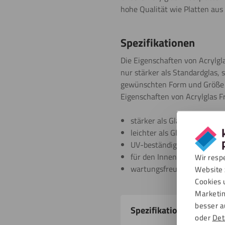
hohe Qualität wie Platten aus
Spezifikationen
Die Eigenschaften von Acrylgla
nur stärker als Standardglas, 
gewünschten Form und Größe z
Eigenschaften von Acrylglas Fr
stärker als Glas
leichter als Glas
UV-beständig
für den Innen- und Außenb
Wir resp
wartungsfreundlich
Website 
Cookies 
Marketin
Produkteigenschafte
besser a
Spezifikationen
oder
Det