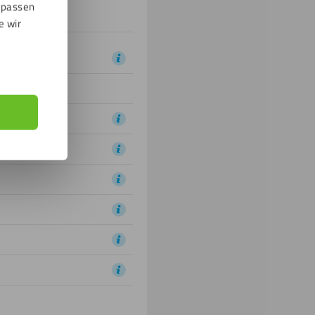
npassen
e wir