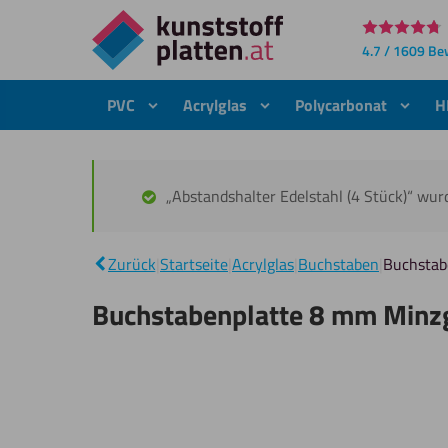
Direkt
4.7 / 1609 B
zum
Inhalt
PVC
Acrylglas
Polycarbonat
H
„Abstandshalter Edelstahl (4 Stück)“ wu
Zurück
|
Startseite
|
Acrylglas
|
Buchstaben
|
Buchstab
Buchstabenplatte 8 mm Minz