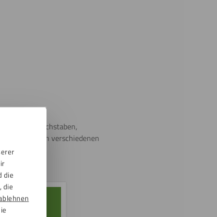
 Fräsen von Buchstaben,
 die Platten in verschiedenen
serer
ir
d die
 die
ablehnen
die