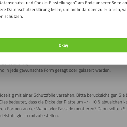
Datenschutz- und Cookie-Einstellungen" am Ende unserer Seite a
ere Datenschutzerklärung lesen, um mehr darüber zu erfahren, wi
en schützen.
Alle anzeigen
Okay
von 8 mm erhältlich;
ben erhältlich;
d in jede gewünschte Form gesägt oder gelasert werden.
dseitig mit einer Schutzfolie versehen. Bitte berücksichtigen Sie 
 Dies bedeutet, dass die Dicke der Platte um +/- 10 % abweichen k
ren Formen an der Wand oder Fassade montieren? Dann sollten Si
delstahl gleich mitzubestellen.