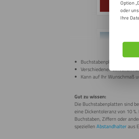
Option „
oder uns
Ihre Dat
Buchstabenplatte in Dicke 
Verschiedenen stilvollen Far
Kann auf Ihr Wunschmaß un
Gut zu wissen:
Die Buchstabenplatten sind bei
eine Dickentoleranz von 10 %.
Buchstaben, Ziffern oder ande
speziellen
Abstandhalter
aus E