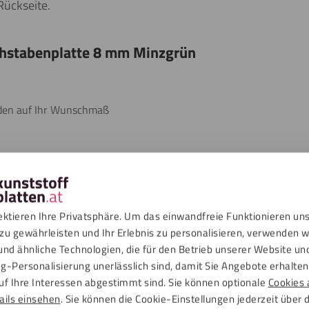
Rückseite.
uchstabenplatte 8 mm Minzgrün
iden auf Ihr Wunschmaß
atte 8 mm Minzgrün eignet sich perfekt zum Laserschneiden oder
Formen. Neben der Acrylglas Buchstabenplatte 8 mm Minzgrün sind
 sind 0 % lichtdurchlässig.
ektieren Ihre Privatsphäre. Um das einwandfreie Funktionieren un
zu gewährleisten und Ihr Erlebnis zu personalisieren, verwenden w
und ähnliche Technologien, die für den Betrieb unserer Website un
g-Personalisierung unerlässlich sind, damit Sie Angebote erhalten,
uf Ihre Interessen abgestimmt sind. Sie können optionale
Cookies 
ails einsehen
. Sie können die Cookie-Einstellungen jederzeit über 