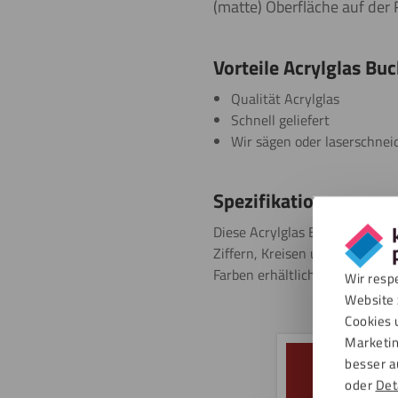
(matte) Oberfläche auf der 
Vorteile Acrylglas B
Qualität Acrylglas
Schnell geliefert
Wir sägen oder laserschne
Spezifikationen
Diese Acrylglas Buchstabenpl
Ziffern, Kreisen und anderen 
Farben erhältlich. Alle Farbtöne
Wir resp
Website 
Cookies 
Marketin
besser a
oder
Det